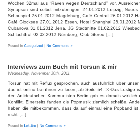
Wochen 32mal aus “Raven wegen Deutschland” vor. Ausreiche
Synapsen sind selbst mitzubringen. 24.01.2012 Leipzig, Neues
Schauspiel 25.01.2012 Magdeburg, Café Central 26.01.2012 H
Café Glocksee 27.01.2012 Essen, Hotel Shanghai 28.01.2012 M
Cubanova 31.01.2012 Jena, JG Stadtmitte 01.02.2012 Wiesbad
Schlachthof 02.02.2012 Nürnberg, Club Stereo […]
Posted in
Categorized
|
No Comments »
Interviews zum Buch mit Torsun & mir
Wednesday, November 30th, 2011
Torsun hat mit Reflux gesprochen, auch ausführlich über unser
das ist online bei ihnen zu lesen, ab Seite 54: >>Das Lustige ist
den Antideutschen Kommunisten Berlin gab es damals wirklich 
Konflikt. Einerseits fanden die Popmusik ziemlich scheiße. Ande
haben die mitbekommen, dass da auf einmal eine Popband ist,
nicht […]
Posted in
Lektüre
|
No Comments »