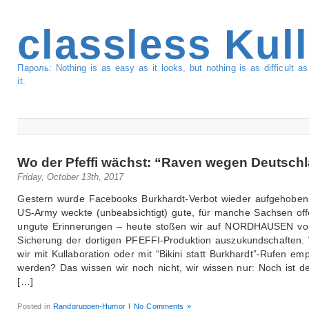
classless Kul
Пароль: Nothing is as easy as it looks, but nothing is as difficult 
it.
Wo der Pfeffi wächst: “Raven wegen Deutsch
Friday, October 13th, 2017
Gestern wurde Facebooks Burkhardt-Verbot wieder aufgehoben
US-Army weckte (unbeabsichtigt) gute, für manche Sachsen of
ungute Erinnerungen – heute stoßen wir auf NORDHAUSEN vo
Sicherung der dortigen PFEFFI-Produktion auszukundschaften.
wir mit Kullaboration oder mit “Bikini statt Burkhardt”-Rufen e
werden? Das wissen wir noch nicht, wir wissen nur: Noch ist d
[…]
Posted in
Randgruppen-Humor
|
No Comments »