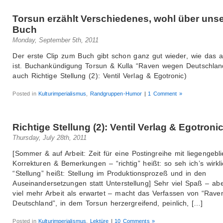
Torsun erzählt Verschiedenes, wohl über uns
Buch
Monday, September 5th, 2011
Der erste Clip zum Buch gibt schon ganz gut wieder, wie das a
ist. Buchankündigung Torsun & Kulla “Raven wegen Deutschland
auch Richtige Stellung (2): Ventil Verlag & Egotronic)
Posted in
Kulturimperialismus
,
Randgruppen-Humor
|
1 Comment »
Richtige Stellung (2): Ventil Verlag & Egotroni
Thursday, July 28th, 2011
[Sommer & auf Arbeit: Zeit für eine Postingreihe mit liegengebl
Korrekturen & Bemerkungen – “richtig” heißt: so seh ich’s wirkli
“Stellung” heißt: Stellung im Produktionsprozeß und in den
Auseinandersetzungen statt Unterstellung] Sehr viel Spaß – ab
viel mehr Arbeit als erwartet – macht das Verfassen von “Rav
Deutschland”, in dem Torsun herzergreifend, peinlich, […]
Posted in
Kulturimperialismus
,
Lektüre
|
10 Comments »