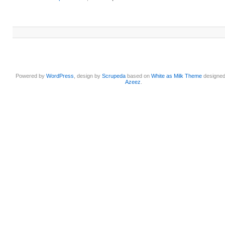
Powered by
WordPress
, design by
Scrupeda
based on
White as Milk Theme
designe
Azeez
.