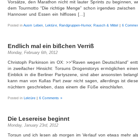
Vorsätze, den Marathon nicht mit lauter Sprints zu beginnen, 
dem Tourmotto “Die richtige Menge” schon irgendwo zwischen
Hannover und Essen ein hilfloses […]
Posted in
Ausm Leben
,
Lektüre
,
Randgruppen-Humor
,
Rausch & Mittel
|
6 Commen
Endlich mal ein bißchen Verriß
Monday, February 6th, 2012
Christoph Parkinson im OX: >>“Raven wegen Deutschland” entt
in zweifacher Hinsicht: Torsuns Drogenstorys ermöglichen eine
Einblick in die Berliner Partyszene, sind aber ansonsten belang
kann man von Kullas Part zwar nicht sagen, allerdings ist diese
nüchtern geschrieben, dass einem die Füße einschlafen.
Posted in
Lektüre
|
6 Comments »
Die Lesereise beginnt
Monday, January 23rd, 2012
Torsun und ich lesen ab morgen im Verlauf von etwas mehr als