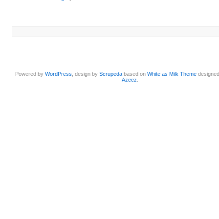
Powered by
WordPress
, design by
Scrupeda
based on
White as Milk Theme
designe
Azeez
.