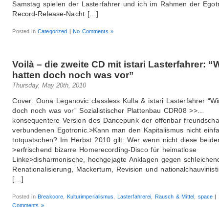
Samstag spielen der Lasterfahrer und ich im Rahmen der Egotr
Record-Release-Nacht […]
Posted in
Categorized
|
No Comments »
Voilà – die zweite CD mit istari Lasterfahrer: “
hatten doch noch was vor”
Thursday, May 20th, 2010
Cover: Oona Leganovic classless Kulla & istari Lasterfahrer “Wi
doch noch was vor” Sozialistischer Plattenbau CDR08 >>…
konsequentere Version des Dancepunk der offenbar freundschaf
verbundenen Egotronic.>Kann man den Kapitalismus nicht einf
totquatschen? Im Herbst 2010 gilt: Wer wenn nicht diese beide
>erfrischend bizarre Homerecording-Disco für heimatlose
Linke>disharmonische, hochgejagte Anklagen gegen schleichen
Renationalisierung, Mackertum, Revision und nationalchauvinist
[…]
Posted in
Breakcore
,
Kulturimperialismus
,
Lasterfahrerei
,
Rausch & Mittel
,
space
|
Comments »