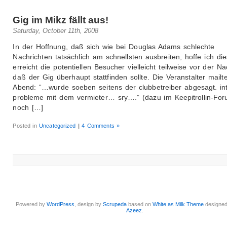
Gig im Mikz fällt aus!
Saturday, October 11th, 2008
In der Hoffnung, daß sich wie bei Douglas Adams schlechte
Nachrichten tatsächlich am schnellsten ausbreiten, hoffe ich di
erreicht die potentiellen Besucher vielleicht teilweise vor der Na
daß der Gig überhaupt stattfinden sollte. Die Veranstalter mail
Abend: “…wurde soeben seitens der clubbetreiber abgesagt. in
probleme mit dem vermieter… sry….” (dazu im Keepitrollin-For
noch […]
Posted in
Uncategorized
|
4 Comments »
Powered by
WordPress
, design by
Scrupeda
based on
White as Milk Theme
designe
Azeez
.