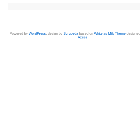
Powered by
WordPress
, design by
Scrupeda
based on
White as Milk Theme
designe
Azeez
.