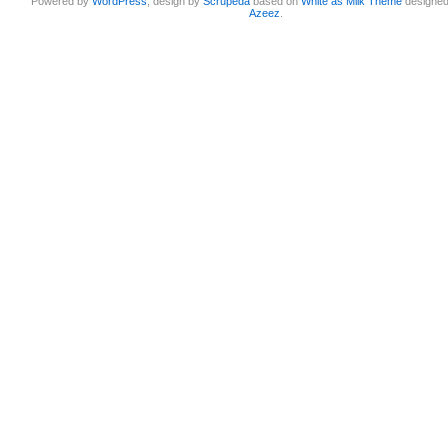
Powered by
WordPress
, design by
Scrupeda
based on
White as Milk Theme
designe
Azeez
.