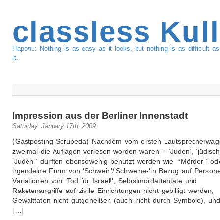
classless Kul
Пароль: Nothing is as easy as it looks, but nothing is as difficult 
it.
Impression aus der Berliner Innenstadt
Saturday, January 17th, 2009
(Gastposting Scrupeda) Nachdem vom ersten Lautsprecherwag
zweimal die Auflagen verlesen worden waren – ‘Juden’, ‘jüdisch
‘Juden-‘ durften ebensowenig benutzt werden wie ‘*Mörder-‘ od
irgendeine Form von ‘Schwein’/’Schweine-‘in Bezug auf Person
Variationen von ‘Tod für Israel!’, Selbstmordattentate und
Raketenangriffe auf zivile Einrichtungen nicht gebilligt werden,
Gewalttaten nicht gutgeheißen (auch nicht durch Symbole), un
[…]