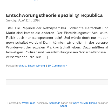
Entschwörungstheorie spezial @ re:publica
Sunday, April 11th, 2010
Titel: Die Republik der Netzdynamiker. Schlechte Herrschaft und
Markt sind immer die anderen. Der Einreichungstext: Ach, würd
Politik doch nur transparenter sein! Und würde doch nur moder
gewirtschaftet werden! Dann könnten wir endlich in der verspr
Wunderwelt der sozialen Marktwirtschaft leben. Dazu müßten a
böswilligen Politiker und verantwortungslosen Wirtschaftsbosse
verschwinden, die nur […]
Posted in
chaos
,
Entschwörung
|
10 Comments »
Powered by
WordPress
, design by
Scrupeda
based on
White as Milk Theme
designe
Azeez
.