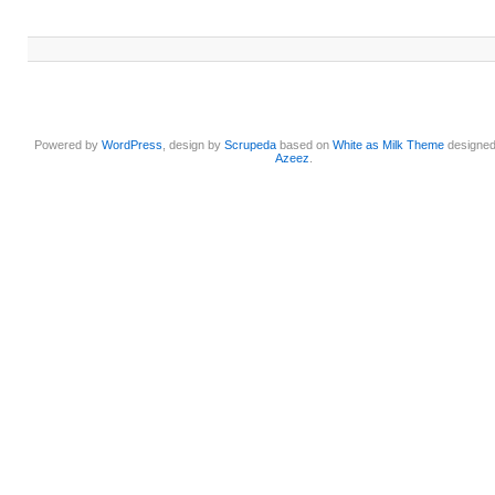
Powered by
WordPress
, design by
Scrupeda
based on
White as Milk Theme
designe
Azeez
.