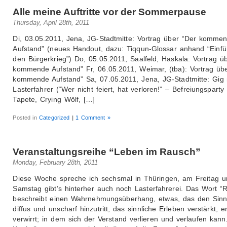
Alle meine Auftritte vor der Sommerpause
Thursday, April 28th, 2011
Di, 03.05.2011, Jena, JG-Stadtmitte: Vortrag über “Der komme
Aufstand” (neues Handout, dazu: Tiqqun-Glossar anhand “Einfü
den Bürgerkrieg”) Do, 05.05.2011, Saalfeld, Haskala: Vortrag ü
kommende Aufstand” Fr, 06.05.2011, Weimar, (tba): Vortrag üb
kommende Aufstand” Sa, 07.05.2011, Jena, JG-Stadtmitte: Gig m
Lasterfahrer (“Wer nicht feiert, hat verloren!” – Befreiungsparty 
Tapete, Crying Wölf, […]
Posted in
Categorized
|
1 Comment »
Veranstaltungsreihe “Leben im Rausch”
Monday, February 28th, 2011
Diese Woche spreche ich sechsmal in Thüringen, am Freitag u
Samstag gibt’s hinterher auch noch Lasterfahrerei. Das Wort “
beschreibt einen Wahrnehmungsüberhang, etwas, das den Sinn
diffus und unscharf hinzutritt, das sinnliche Erleben verstärkt, er
verwirrt; in dem sich der Verstand verlieren und verlaufen kann