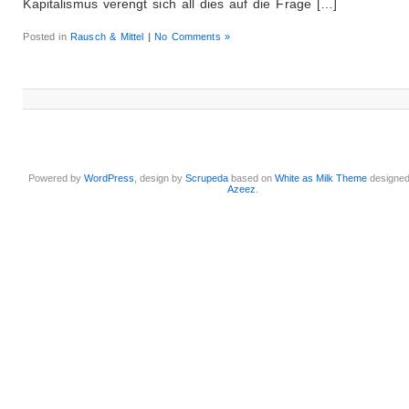
Kapitalismus verengt sich all dies auf die Frage […]
Posted in
Rausch & Mittel
|
No Comments »
Powered by
WordPress
, design by
Scrupeda
based on
White as Milk Theme
designe
Azeez
.