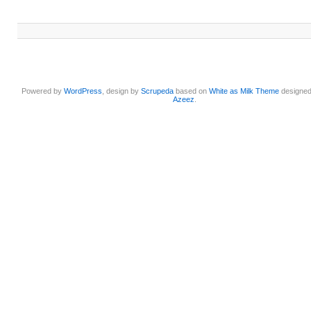
Powered by
WordPress
, design by
Scrupeda
based on
White as Milk Theme
designe
Azeez
.