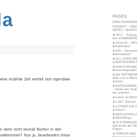
2MWW4N64EB9P
la
PAGES
ENGLISH/INTER
CONTACT – BOO
DATES – BASIC
►1917 – Anfang
des KOMMUNIS
►1918-23 – RE
Deutschland
►AfD – Deutsch
alternativlos?
►ALL COPS AR
STAATSGEWALT
►Artist-in-Resid
Museumsquartier
►Die HÜFTBEW
Was uns zu Men
ine erzählte Zeit verhält sich irgendwie
machte
►ENTSCHWÖRU
– Hinter den Kuli
die anderen
►Leben im RAU
►LUST, Rausch &
►LUTHER AUF 
schauen:
►REALSOZIALI
Bullshit-Bingo
►SYSTEMAUSFAL
Das Ende der DD
en denn nicht überall Bücher in den
Folgen
►TORSUN UND 
unktionieren? Nun ja, beantworten diese
Raven wegen De