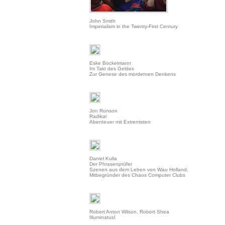
John Smith
Imperialism in the Twenty-First Century
Eske Bockelmann
Im Takt des Geldes
Zur Genese des mordernen Denkens
Jon Ronson
Radikal
Abenteuer mit Extremisten
Daniel Kulla
Der Phrasenprüfer
Szenen aus dem Leben von Wau Holland,
Mitbegründer des Chaos Computer Clubs
Robert Anton Wilson, Robert Shea
Illuminatus!