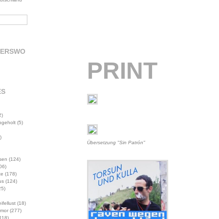
DERSWO
PRINT
ES
2)
abgeholt
(5)
)
Übersetzung "Sin Patrón"
sen
(124)
06)
te
(178)
us
(124)
5)
ifellust
(18)
mor
(277)
118)