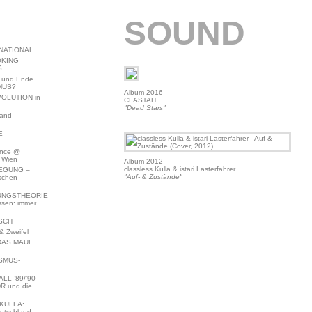
SOUND
NATIONAL
KING –
S
 und Ende
MUS?
Album 2016
VOLUTION in
CLASTAH
"Dead Stars"
land
E
ence @
 Wien
Album 2012
classless Kulla & istari Lasterfahrer
EGUNG –
"Auf- & Zustände"
schen
NGSTHEORIE
ssen: immer
SCH
 Zweifel
DAS MAUL
SMUS-
L ’89/’90 –
R und die
KULLA:
utschland