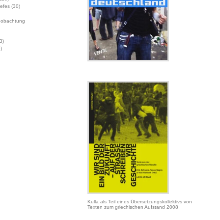
Jefes
(30)
eobachtung
3)
)
Kulla als Teil eines Übersetzungskollektivs von
Texten zum griechischen Aufstand 2008