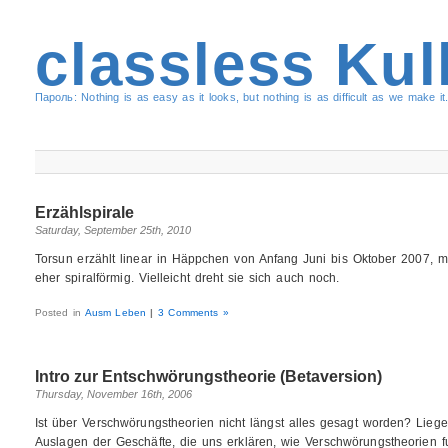
classless Kul
Пароль: Nothing is as easy as it looks, but nothing is as difficult as we make it.
Erzählspirale
Saturday, September 25th, 2010
Torsun erzählt linear in Häppchen von Anfang Juni bis Oktober 2007, me
eher spiralförmig. Vielleicht dreht sie sich auch noch.
Posted in
Ausm Leben
|
3 Comments »
Intro zur Entschwörungstheorie (Betaversion)
Thursday, November 16th, 2006
Ist über Verschwörungstheorien nicht längst alles gesagt worden? Lieg
Auslagen der Geschäfte, die uns erklären, wie Verschwörungstheorien f