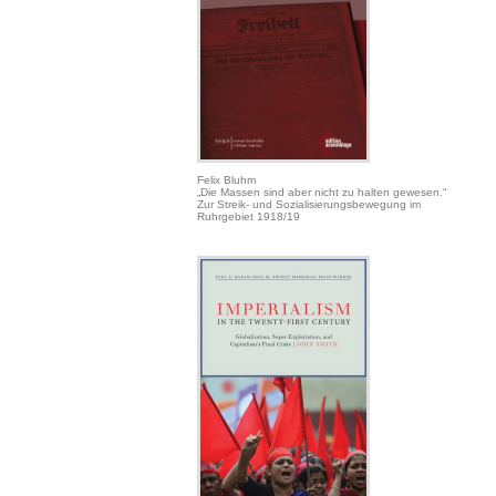
Felix Bluhm
„Die Massen sind aber nicht zu halten gewesen.“
Zur Streik- und Sozialisierungsbewegung im
Ruhrgebiet 1918/19