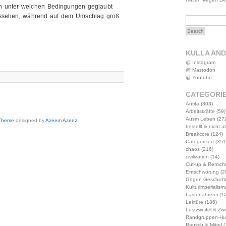
en unter welchen Bedingungen geglaubt
aussehen, während auf dem Umschlag groß
KULLA AN
@ Instagram
@ Mastodon
@ Youtube
CATEGORI
Antifa
(303)
Arbeitskräfte
(59)
Ausm Leben
(27
 Theme
designed by
Azeem Azeez
.
bestellt & nicht 
Breakcore
(124)
Categorized
(351
chaos
(216)
civilization
(14)
Cut-up & Remich
Entschwörung
(2
Gegen Geschich
Kulturimperialism
Lasterfahrerei
(12
Lektüre
(186)
Lustzweifel & Zwe
Randgruppen-Hu
Rausch & Mittel
(