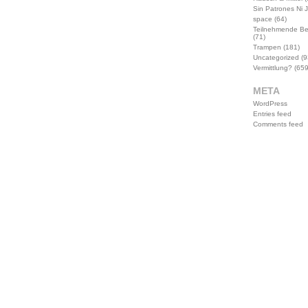
Sin Patrones Ni 
space
(64)
Teilnehmende B
(71)
Trampen
(181)
Uncategorized
(9
Vermittlung?
(659
META
WordPress
Entries feed
Comments feed