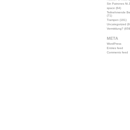
Sin Patrones Ni 
space
(64)
Teilnehmende B
(71)
Trampen
(181)
Uncategorized
(9
Vermittlung?
(659
META
WordPress
Entries feed
Comments feed