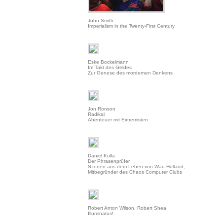
John Smith
Imperialism in the Twenty-First Century
Eske Bockelmann
Im Takt des Geldes
Zur Genese des mordernen Denkens
Jon Ronson
Radikal
Abenteuer mit Extremisten
Daniel Kulla
Der Phrasenprüfer
Szenen aus dem Leben von Wau Holland,
Mitbegründer des Chaos Computer Clubs
Robert Anton Wilson, Robert Shea
Illuminatus!