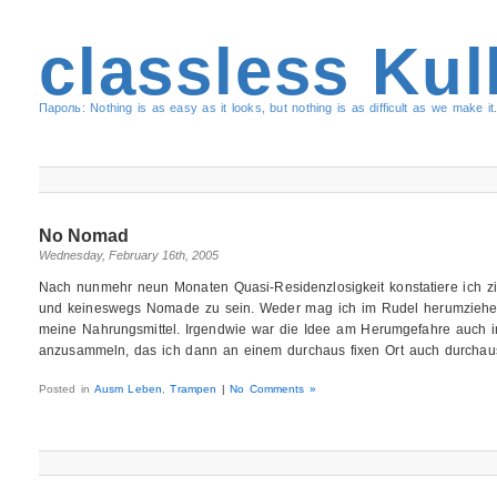
classless Kul
Пароль: Nothing is as easy as it looks, but nothing is as difficult as we make it.
No Nomad
Wednesday, February 16th, 2005
Nach nunmehr neun Monaten Quasi-Residenzlosigkeit konstatiere ich zi
und keineswegs Nomade zu sein. Weder mag ich im Rudel herumziehen
meine Nahrungsmittel. Irgendwie war die Idee am Herumgefahre auch im
anzusammeln, das ich dann an einem durchaus fixen Ort auch durchau
Posted in
Ausm Leben
,
Trampen
|
No Comments »