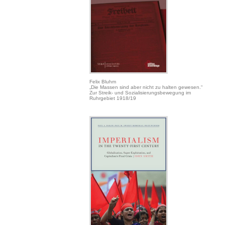
Felix Bluhm
„Die Massen sind aber nicht zu halten gewesen.“
Zur Streik- und Sozialisierungsbewegung im
Ruhrgebiet 1918/19