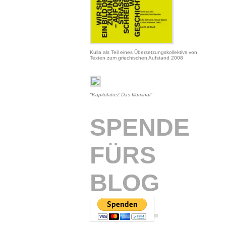
Kulla als Teil eines Übersetzungskollektivs von
Texten zum griechischen Aufstand 2008
"Kapitulatus! Das Illuminal"
SPENDE
FÜRS
BLOG