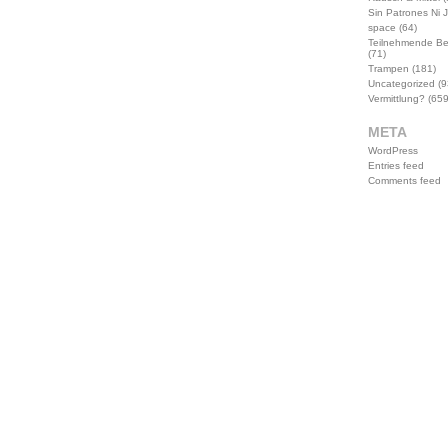
Sin Patrones Ni 
space
(64)
Teilnehmende B
(71)
Trampen
(181)
Uncategorized
(9
Vermittlung?
(659
META
WordPress
Entries feed
Comments feed