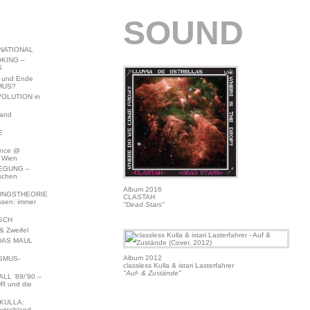
SOUND
NATIONAL
KING –
S
 und Ende
MUS?
VOLUTION in
land
E
ence @
 Wien
EGUNG –
schen
Album 2016
NGSTHEORIE
CLASTAH
ssen: immer
"Dead Stars"
SCH
 Zweifel
DAS MAUL
Album 2012
SMUS-
classless Kulla & istari Lasterfahrer
"Auf- & Zustände"
L ’89/’90 –
R und die
KULLA:
utschland