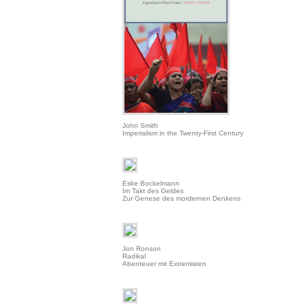
John Smith
Imperialism in the Twenty-First Century
Eske Bockelmann
Im Takt des Geldes
Zur Genese des mordernen Denkens
Jon Ronson
Radikal
Abenteuer mit Extremisten