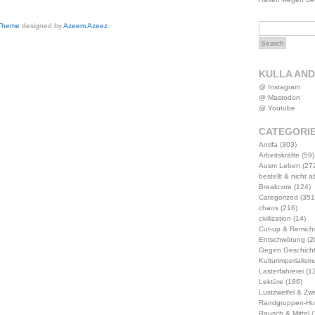
 Theme
designed by
Azeem Azeez
.
KULLA AN
@ Instagram
@ Mastodon
@ Youtube
CATEGORI
Antifa
(303)
Arbeitskräfte
(59)
Ausm Leben
(27
bestellt & nicht 
Breakcore
(124)
Categorized
(351
chaos
(216)
civilization
(14)
Cut-up & Remich
Entschwörung
(2
Gegen Geschich
Kulturimperialism
Lasterfahrerei
(12
Lektüre
(186)
Lustzweifel & Zwe
Randgruppen-Hu
Rausch & Mittel
(