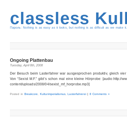
classless Kul
Пароль: Nothing is as easy as it looks, but nothing is as difficult as we make it.
Ongoing Plattenbau
Tuesday, April 8th, 2008
Der Besuch beim Lasterfahrer war ausgesprochen produktiv, gleich vier
Von “Sexist M.F.” gibt’s schon mal eine kleine Hörprobe: [audio:http://ww
content/uploads/2008/04/sexist_mf_horprobe.mp3]
Posted in
Breakcore
,
Kulturimperialismus
,
Lasterfahrerei
|
8 Comments »