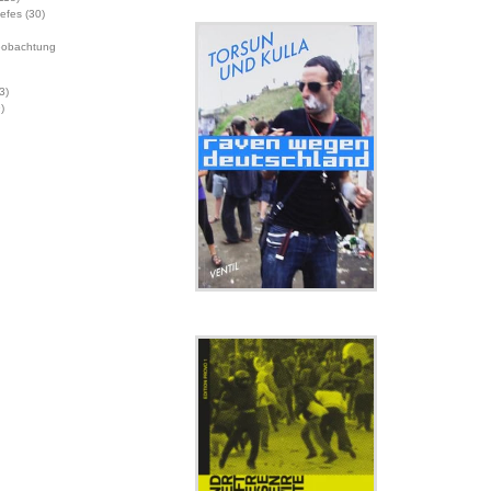
Jefes
(30)
eobachtung
3)
)