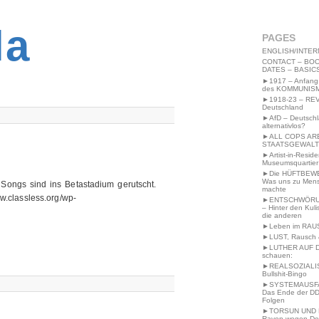
2MWW4N64EB9P
la
PAGES
ENGLISH/INTER
CONTACT – BOO
DATES – BASIC
►1917 – Anfang
des KOMMUNIS
►1918-23 – RE
Deutschland
►AfD – Deutsch
alternativlos?
►ALL COPS AR
STAATSGEWALT
►Artist-in-Resid
Museumsquartier
►Die HÜFTBEW
Was uns zu Men
 Songs sind ins Betastadium gerutscht.
machte
w.classless.org/wp-
►ENTSCHWÖRU
– Hinter den Kuli
die anderen
►Leben im RAU
►LUST, Rausch &
►LUTHER AUF 
schauen:
►REALSOZIALI
Bullshit-Bingo
►SYSTEMAUSFAL
Das Ende der DD
Folgen
►TORSUN UND 
Raven wegen De