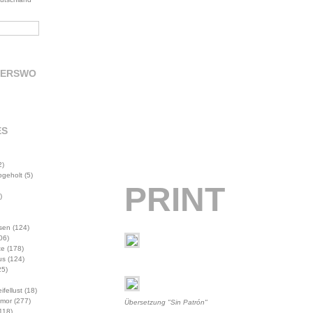
DERSWO
ES
2)
abgeholt
(5)
PRINT
)
sen
(124)
06)
te
(178)
us
(124)
5)
ifellust
(18)
mor
(277)
Übersetzung "Sin Patrón"
118)