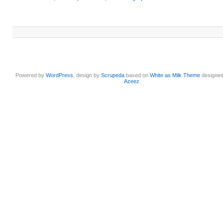
Powered by
WordPress
, design by
Scrupeda
based on
White as Milk Theme
designe
Azeez
.