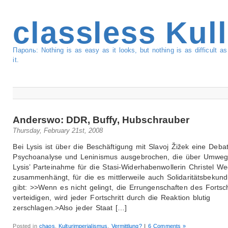
classless Kul
Пароль: Nothing is as easy as it looks, but nothing is as difficult 
it.
Anderswo: DDR, Buffy, Hubschrauber
Thursday, February 21st, 2008
Bei Lysis ist über die Beschäftigung mit Slavoj Žižek eine Deba
Psychoanalyse und Leninismus ausgebrochen, die über Umweg
Lysis’ Parteinahme für die Stasi-Widerhabenwollerin Christel W
zusammenhängt, für die es mittlerweile auch Solidaritätsbekun
gibt: >>Wenn es nicht gelingt, die Errungenschaften des Fortsch
verteidigen, wird jeder Fortschritt durch die Reaktion blutig
zerschlagen.>Also jeder Staat […]
Posted in
chaos
,
Kulturimperialismus
,
Vermittlung?
|
6 Comments »