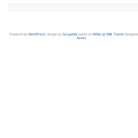
Powered by
WordPress
, design by
Scrupeda
based on
White as Milk Theme
designe
Azeez
.