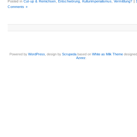
Posted in
Cut-up & Remichsen
,
Entschwörung
,
Kulturimperialismus
,
Vermittlung?
|
Comments »
Powered by
WordPress
, design by
Scrupeda
based on
White as Milk Theme
designe
Azeez
.