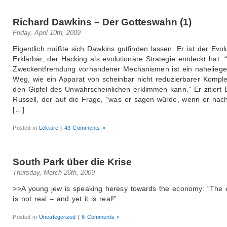
Richard Dawkins – Der Gotteswahn (1)
Friday, April 10th, 2009
Eigentlich müßte sich Dawkins gutfinden lassen. Er ist der Evol
Erklärbär, der Hacking als evolutionäre Strategie entdeckt hat: 
Zweckentfremdung vorhandener Mechanismen ist ein nahelieg
Weg, wie ein Apparat von scheinbar nicht reduzierbarer Komple
den Gipfel des Unwahrscheinlichen erklimmen kann.” Er zitiert 
Russell, der auf die Frage, “was er sagen würde, wenn er nac
[…]
Posted in
Lektüre
|
43 Comments »
South Park über die Krise
Thursday, March 26th, 2009
>>A young jew is speaking heresy towards the economy: “The
is not real – and yet it is real!”
Posted in
Uncategorized
|
6 Comments »