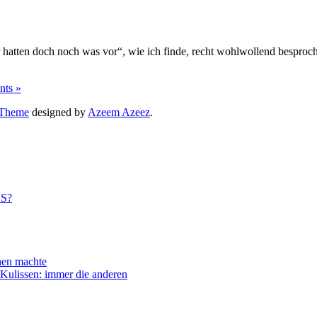
hatten doch noch was vor“, wie ich finde, recht wohlwollend besproc
ts »
 Theme
designed by
Azeem Azeez
.
US?
n machte
ssen: immer die anderen