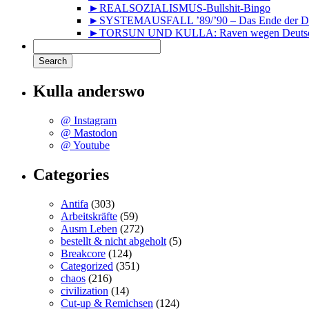
►REALSOZIALISMUS-Bullshit-Bingo
►SYSTEMAUSFALL ’89/’90 – Das Ende der DD
►TORSUN UND KULLA: Raven wegen Deutsc
Kulla anderswo
@ Instagram
@ Mastodon
@ Youtube
Categories
Antifa
(303)
Arbeitskräfte
(59)
Ausm Leben
(272)
bestellt & nicht abgeholt
(5)
Breakcore
(124)
Categorized
(351)
chaos
(216)
civilization
(14)
Cut-up & Remichsen
(124)