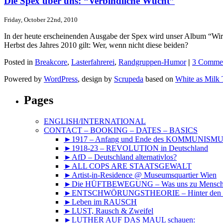
Die Spex über uns: “Verbindliche Wucht”
Friday, October 22nd, 2010
In der heute erscheinenden Ausgabe der Spex wird unser Album “Wir 
Herbst des Jahres 2010 gilt: Wer, wenn nicht diese beiden?
Posted in
Breakcore
,
Lasterfahrerei
,
Randgruppen-Humor
|
3 Commen
Powered by
WordPress
, design by
Scrupeda
based on
White as Milk
Pages
ENGLISH/INTERNATIONAL
CONTACT – BOOKING – DATES – BASICS
►1917 – Anfang und Ende des KOMMUNISM
►1918-23 – REVOLUTION in Deutschland
►AfD – Deutschland alternativlos?
►ALL COPS ARE STAATSGEWALT
►Artist-in-Residence @ Museumsquartier Wien
►Die HÜFTBEWEGUNG – Was uns zu Mensche
►ENTSCHWÖRUNGSTHEORIE – Hinter den Kuli
►Leben im RAUSCH
►LUST, Rausch & Zweifel
►LUTHER AUF DAS MAUL schauen: