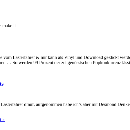
e make it.
ibe vom Lasterfahrer & mir kann als Vinyl und Download geklickt werde
nen … So werden 99 Prozent der zeitgenössischen Popkonkurrenz lässig
ts
em Lasterfahrer drauf, aufgenommen habe ich’s aber mit Desmond Denk
t »