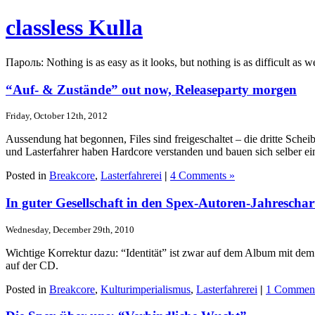
classless Kulla
Пароль: Nothing is as easy as it looks, but nothing is as difficult as w
“Auf- & Zustände” out now, Releaseparty morgen
Friday, October 12th, 2012
Aussendung hat begonnen, Files sind freigeschaltet – die dritte Sche
und Lasterfahrer haben Hardcore verstanden und bauen sich selber ei
Posted in
Breakcore
,
Lasterfahrerei
|
4 Comments »
In guter Gesellschaft in den Spex-Autoren-Jahreschar
Wednesday, December 29th, 2010
Wichtige Korrektur dazu: “Identität” ist zwar auf dem Album mit d
auf der CD.
Posted in
Breakcore
,
Kulturimperialismus
,
Lasterfahrerei
|
1 Commen