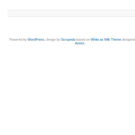
Powered by
WordPress
, design by
Scrupeda
based on
White as Milk Theme
designe
Azeez
.