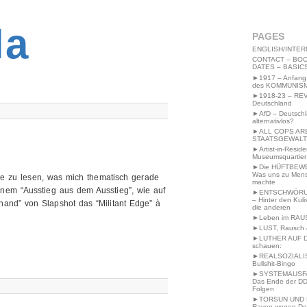
2MWW4N64EB9P
la
PAGES
ENGLISH/INTER
CONTACT – BOO
DATES – BASIC
►1917 – Anfang
des KOMMUNIS
►1918-23 – RE
Deutschland
►AfD – Deutsch
alternativlos?
►ALL COPS AR
STAATSGEWALT
►Artist-in-Resid
Museumsquartier
►Die HÜFTBEW
Was uns zu Men
dge zu lesen, was mich thematisch gerade
machte
seinem “Ausstieg aus dem Ausstieg”, wie auf
►ENTSCHWÖRU
– Hinter den Kuli
hand” von Slapshot das “Militant Edge” à
die anderen
►Leben im RAU
►LUST, Rausch &
►LUTHER AUF 
schauen:
►REALSOZIALI
Bullshit-Bingo
►SYSTEMAUSFAL
Das Ende der DD
Folgen
►TORSUN UND 
Raven wegen De