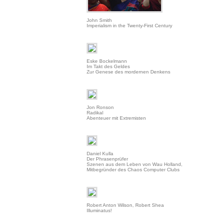
John Smith
Imperialism in the Twenty-First Century
Eske Bockelmann
Im Takt des Geldes
Zur Genese des mordernen Denkens
Jon Ronson
Radikal
Abenteuer mit Extremisten
Daniel Kulla
Der Phrasenprüfer
Szenen aus dem Leben von Wau Holland,
Mitbegründer des Chaos Computer Clubs
Robert Anton Wilson, Robert Shea
Illuminatus!