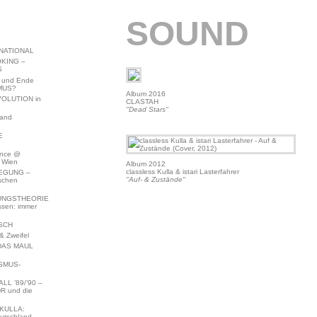
SOUND
NATIONAL
KING –
S
 und Ende
MUS?
Album 2016
VOLUTION in
CLASTAH
"Dead Stars"
land
E
ence @
 Wien
Album 2012
classless Kulla & istari Lasterfahrer
EGUNG –
"Auf- & Zustände"
schen
NGSTHEORIE
ssen: immer
SCH
 Zweifel
DAS MAUL
SMUS-
L ’89/’90 –
R und die
KULLA:
utschland