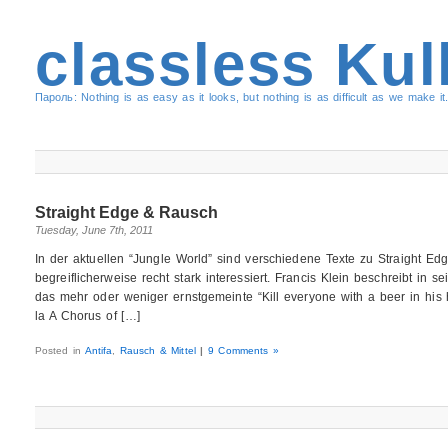
classless Kul
Пароль: Nothing is as easy as it looks, but nothing is as difficult as we make it.
Straight Edge & Rausch
Tuesday, June 7th, 2011
In der aktuellen “Jungle World” sind verschiedene Texte zu Straight E
begreiflicherweise recht stark interessiert. Francis Klein beschreibt in 
das mehr oder weniger ernstgemeinte “Kill everyone with a beer in his 
la A Chorus of […]
Posted in
Antifa
,
Rausch & Mittel
|
9 Comments »