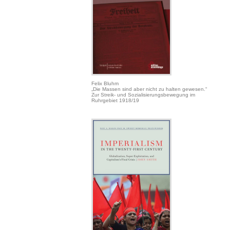
Felix Bluhm
„Die Massen sind aber nicht zu halten gewesen.“
Zur Streik- und Sozialisierungsbewegung im
Ruhrgebiet 1918/19