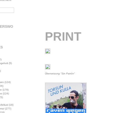
DERSWO
PRINT
ES
2)
abgeholt
(5)
)
Übersetzung "Sin Patrón"
sen
(124)
06)
te
(178)
us
(124)
5)
ifellust
(18)
mor
(277)
118)