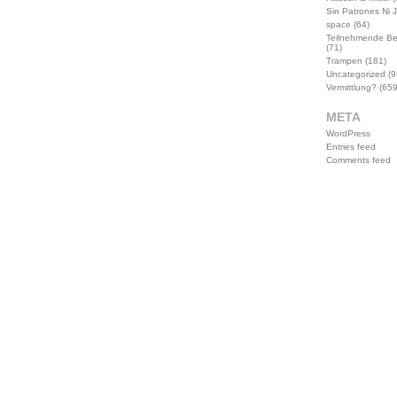
Sin Patrones Ni 
space
(64)
Teilnehmende B
(71)
Trampen
(181)
Uncategorized
(9
Vermittlung?
(659
META
WordPress
Entries feed
Comments feed