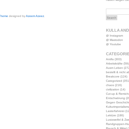
 Theme
designed by
Azeem Azeez
.
KULLA AN
@ Instagram
@ Mastodon
@ Youtube
CATEGORI
Antifa
(303)
Arbeitskräfte
(59)
Ausm Leben
(27
bestellt & nicht 
Breakcore
(124)
Categorized
(351
chaos
(216)
civilization
(14)
Cut-up & Remich
Entschwörung
(2
Gegen Geschich
Kulturimperialism
Lasterfahrerei
(12
Lektüre
(186)
Lustzweifel & Zwe
Randgruppen-Hu
Rausch & Mittel
(