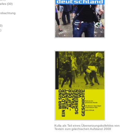
Jefes
(30)
eobachtung
3)
)
Kulla als Teil eines Übersetzungskollektivs von
Texten zum griechischen Aufstand 2008