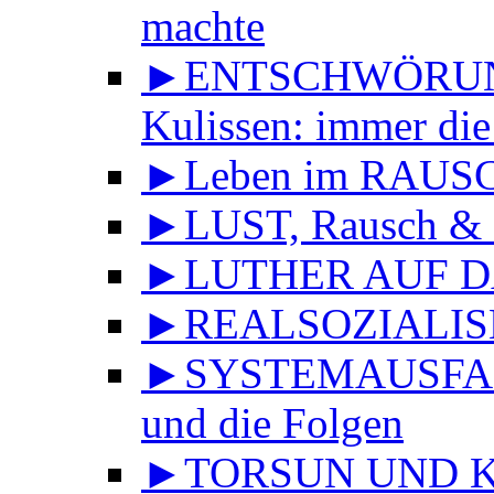
machte
►ENTSCHWÖRUNGS
Kulissen: immer die
►Leben im RAUS
►LUST, Rausch & 
►LUTHER AUF DA
►REALSOZIALISMU
►SYSTEMAUSFALL 
und die Folgen
►TORSUN UND KU