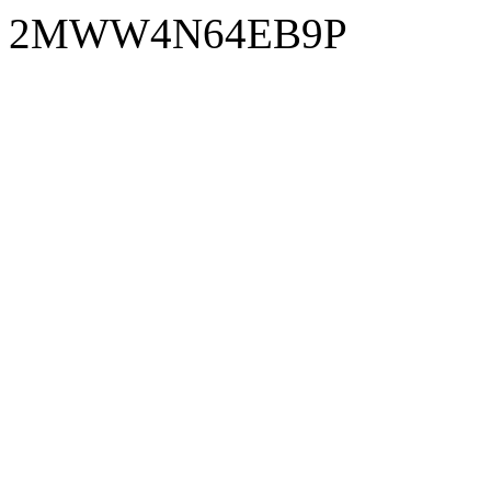
2MWW4N64EB9P