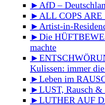
►AfD – Deutschland
►ALL COPS ARE
►Artist-in-Reside
►Die HÜFTBEWEGU
machte
►ENTSCHWÖRUNGS
Kulissen: immer die
►Leben im RAUS
►LUST, Rausch & 
►LUTHER AUF DA