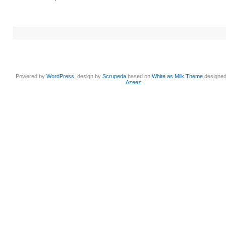
Powered by
WordPress
, design by
Scrupeda
based on
White as Milk Theme
designe
Azeez
.