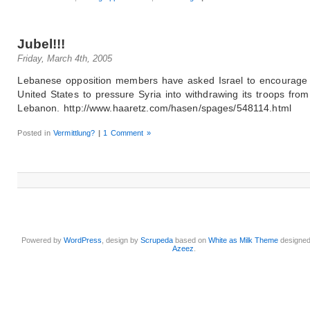
Jubel!!!
Friday, March 4th, 2005
Lebanese opposition members have asked Israel to encourage
United States to pressure Syria into withdrawing its troops from
Lebanon. http://www.haaretz.com/hasen/spages/548114.html
Posted in
Vermittlung?
|
1 Comment »
Powered by
WordPress
, design by
Scrupeda
based on
White as Milk Theme
designe
Azeez
.