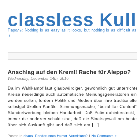
classless Kul
Пароль: Nothing is as easy as it looks, but nothing is as difficult 
it.
Anschlag auf den Kreml! Rache für Aleppo?
Wednesday, December 14th, 2016
Da im Wahlkampf laut glaubwürdiger, gewöhnlich gut unterrichte
Kreise neuerdings auch automatische Meinungsgeneratoren ein
werden sollen, fordern Politik und Medien über ihre traditionelle
selbstgehäkelten Kanäle: Stimmungsmache, “bezahlter Content
Standortwerbung bleiben Handarbeit! Daß Putin dahintersteckt,
immer die anderen schuld sind, daß die Staatsgewalt am beste
über sich Auskunft gibt und daß sich am […]
Posted in
chaos
,
Randgruppen-Humor
,
Vermittlung?
|
No Comments »