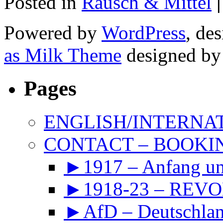
Posted in
Rausch & Mittel
|
Powered by
WordPress
, de
as Milk Theme
designed b
Pages
ENGLISH/INTERNA
CONTACT – BOOKIN
►1917 – Anfang 
►1918-23 – REVOL
►AfD – Deutschland