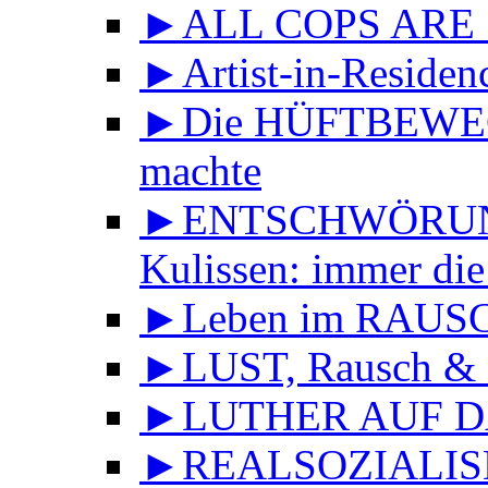
►ALL COPS ARE
►Artist-in-Reside
►Die HÜFTBEWEGU
machte
►ENTSCHWÖRUNGS
Kulissen: immer die
►Leben im RAUS
►LUST, Rausch & 
►LUTHER AUF DA
►REALSOZIALISMU