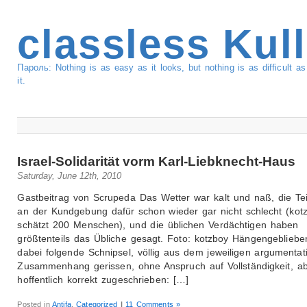
classless Kul
Пароль: Nothing is as easy as it looks, but nothing is as difficult 
it.
Israel-Solidarität vorm Karl-Liebknecht-Haus
Saturday, June 12th, 2010
Gastbeitrag von Scrupeda Das Wetter war kalt und naß, die T
an der Kundgebung dafür schon wieder gar nicht schlecht (kot
schätzt 200 Menschen), und die üblichen Verdächtigen haben
größtenteils das Übliche gesagt. Foto: kotzboy Hängengebliebe
dabei folgende Schnipsel, völlig aus dem jeweiligen argumentat
Zusammenhang gerissen, ohne Anspruch auf Vollständigkeit, a
hoffentlich korrekt zugeschrieben: […]
Posted in
Antifa
,
Categorized
|
11 Comments »