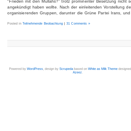
“Frieden mit den Mullahs?” trotz prominenter Besetzung nicht 
angekündigt haben wollte. Nach der einleitenden Vorstellung de
organisierenden Gruppen, darunter die Grüne Partei Irans, und
Posted in
Teilnehmende Beobachtung
|
31 Comments »
Powered by
WordPress
, design by
Scrupeda
based on
White as Milk Theme
designe
Azeez
.