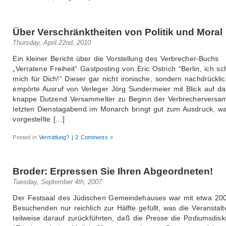
Über Verschränktheiten von Politik und Moral
Thursday, April 22nd, 2010
Ein kleiner Bericht über die Vorstellung des Verbrecher-Buchs
„Verratene Freiheit“ Gastposting von Eric Ostrich “Berlin, ich s
mich für Dich!” Dieser gar nicht ironische, sondern nachdrückli
empörte Ausruf von Verleger Jörg Sundermeier mit Blick auf da
knappe Dutzend Versammelter zu Beginn der Verbrecherversa
letzten Dienstagabend im Monarch bringt gut zum Ausdruck, w
vorgestellte […]
Posted in
Vermittlung?
|
2 Comments »
Broder: Erpressen Sie Ihren Abgeordneten!
Tuesday, September 4th, 2007
Der Festsaal des Jüdischen Gemeindehauses war mit etwa 200
Besuchenden nur reichlich zur Hälfte gefüllt, was die Veranstal
teilweise darauf zurückführten, daß die Presse die Podiumsdisk