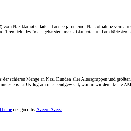
 vom Naziklamottenladen Tønsberg mit einer Nahaufnahme vom armen,
 Ehrentiteln des “meistgehassten, meistdiskutierten und am härtesten
hts der schieren Menge an Nazi-Kunden aller Altersgruppen und größten
e mindestens 120 Kilogramm Lebendgewicht, warum wir denn keine AMD
 Theme
designed by
Azeem Azeez
.