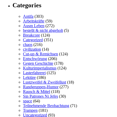
Categories
Antifa
(303)
Arbeitskräfte
(59)
Ausm Leben
(272)
bestellt & nicht abgeholt
(5)
Breakcore
(124)
Categorized
(351)
chaos
(216)
civilization
(14)
Cut-up & Remichsen
(124)
Entschwörung
(206)
Gegen Geschichte
(178)
Kulturimperialismus
(124)
Lasterfahrerei
(125)
Lektüre
(186)
Lustzweifel & Zweifellust
(18)
Randgruppen-Humor
(277)
Rausch & Mittel
(118)
Sin Patrones Ni Jefes
(30)
space
(64)
Teilnehmende Beobachtung
(71)
Trampen
(181)
Uncategorized
(93)