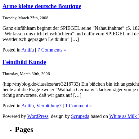
Arme kleine deutsche Boutique
Tuesday, March 25th, 2008
Ganz einfühlsam beginnt der SPIEGEL seine “Nahaufnahme” (S. 182)
“Wir lassen uns nicht einschüchtern” und dafür vom SPIEGEL mit den
westdeutsch geprägten Leitkultur” […]
Posted in
Antifa
|
7 Comments »
Feindbild Kunde
Thursday, March 30th, 2006
(http://myblog.de/classless/art/3216733) Ein bißchen bin ich angesic
heute auf die Frage zweier “Walhalla Germany”-Jackenträger von j
richtig antwortete, daß wir ganz auf […]
Posted in
Antifa
,
Vermittlung?
|
1 Comment »
Powered by
WordPress
, design by
Scrupeda
based on
White as Milk
Pages