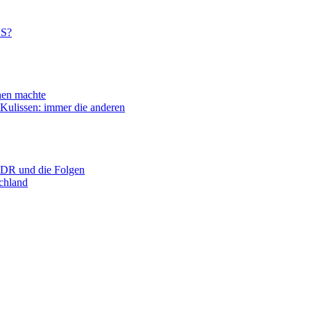
US?
n machte
ssen: immer die anderen
R und die Folgen
hland