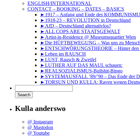
ENGLISH/INTERNATIONAL
CONTACT – BOOKING – DATES – BASICS
►1917 – Anfang und Ende des KOMMUNISM
►1918-23 – REVOLUTION in Deutschland
►AfD – Deutschland alternativlos?
►ALL COPS ARE STAATSGEWALT
►Artist-in-Residence @ Museumsquartier Wien
►Die HÜFTBEWEGUNG – Was uns zu Mensche
►ENTSCHWÖRUNGSTHEORIE – Hinter den Kuli
►Leben im RAUSCH
►LUST, Rausch & Zweifel
►LUTHER AUF DAS MAUL schauen:
►REALSOZIALISMUS-Bullshit-Bingo
►SYSTEMAUSFALL ’89/’90 – Das Ende der DD
►TORSUN UND KULLA: Raven wegen Deutsc
Kulla anderswo
@ Instagram
@ Mastodon
@ Youtube