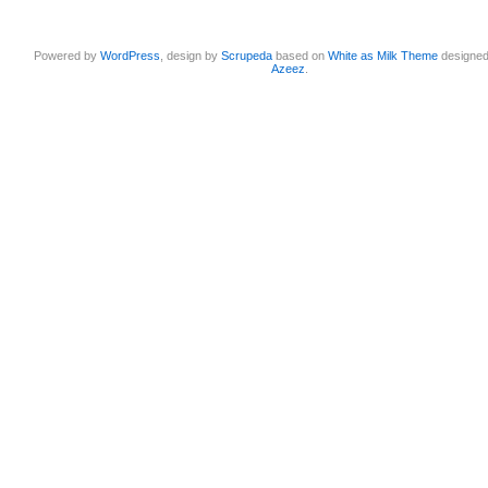
Powered by
WordPress
, design by
Scrupeda
based on
White as Milk Theme
designe
Azeez
.