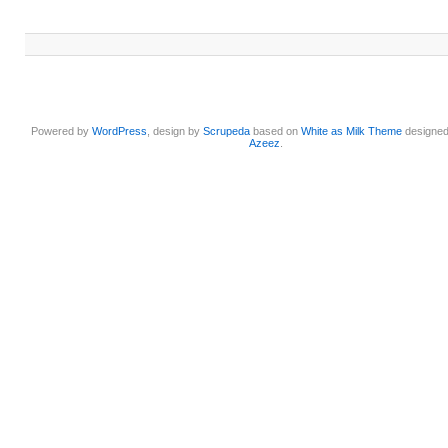
Powered by
WordPress
, design by
Scrupeda
based on
White as Milk Theme
designe
Azeez
.