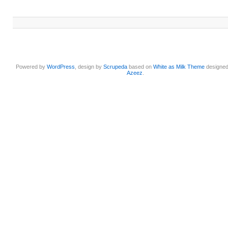
Powered by
WordPress
, design by
Scrupeda
based on
White as Milk Theme
designe
Azeez
.