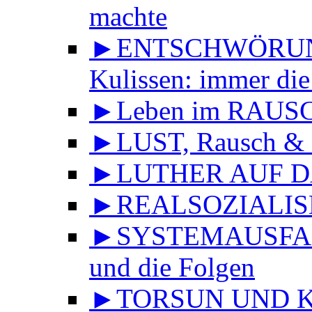
machte
►ENTSCHWÖRUNGS
Kulissen: immer die
►Leben im RAUS
►LUST, Rausch & 
►LUTHER AUF DA
►REALSOZIALISMU
►SYSTEMAUSFALL 
und die Folgen
►TORSUN UND KU