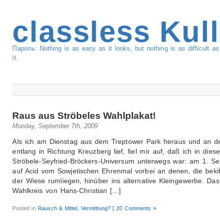
classless Kul
Пароль: Nothing is as easy as it looks, but nothing is as difficult 
it.
Raus aus Ströbeles Wahlplakat!
Monday, September 7th, 2009
Als ich am Dienstag aus dem Treptower Park heraus und an d
entlang in Richtung Kreuzberg lief, fiel mir auf, daß ich in dies
Ströbele-Seyfried-Bröckers-Universum unterwegs war: am 1. S
auf Acid vom Sowjetischen Ehrenmal vorbei an denen, die bekif
der Wiese rumliegen, hinüber ins alternative Kleingewerbe. Das 
Wahlkreis von Hans-Christian […]
Posted in
Rausch & Mittel
,
Vermittlung?
|
20 Comments »