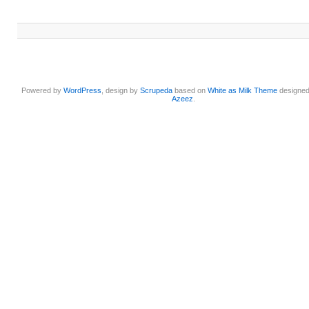
Powered by
WordPress
, design by
Scrupeda
based on
White as Milk Theme
designe
Azeez
.