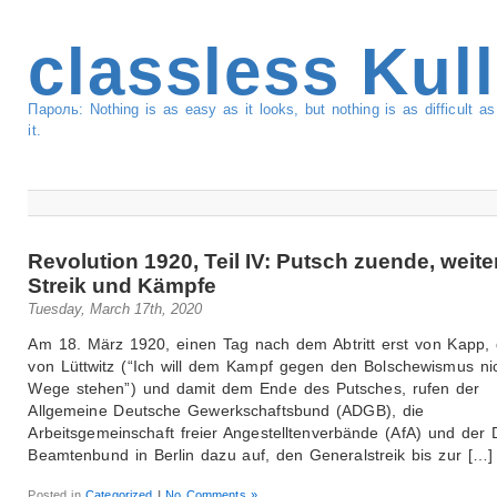
classless Kul
Пароль: Nothing is as easy as it looks, but nothing is as difficult 
it.
Revolution 1920, Teil IV: Putsch zuende, weite
Streik und Kämpfe
Tuesday, March 17th, 2020
Am 18. März 1920, einen Tag nach dem Abtritt erst von Kapp,
von Lüttwitz (“Ich will dem Kampf gegen den Bolschewismus ni
Wege stehen”) und damit dem Ende des Putsches, rufen der
Allgemeine Deutsche Gewerkschaftsbund (ADGB), die
Arbeitsgemeinschaft freier Angestelltenverbände (AfA) und der
Beamtenbund in Berlin dazu auf, den Generalstreik bis zur […]
Posted in
Categorized
|
No Comments »