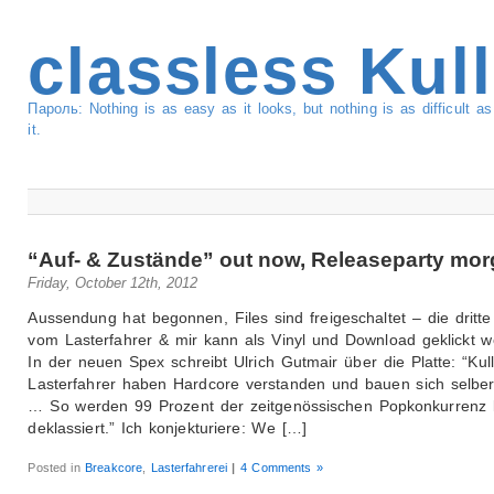
classless Kul
Пароль: Nothing is as easy as it looks, but nothing is as difficult 
it.
“Auf- & Zustände” out now, Releaseparty mo
Friday, October 12th, 2012
Aussendung hat begonnen, Files sind freigeschaltet – die dritt
vom Lasterfahrer & mir kann als Vinyl und Download geklickt w
In der neuen Spex schreibt Ulrich Gutmair über die Platte: “Kul
Lasterfahrer haben Hardcore verstanden und bauen sich selber
… So werden 99 Prozent der zeitgenössischen Popkonkurrenz l
deklassiert.” Ich konjekturiere: We […]
Posted in
Breakcore
,
Lasterfahrerei
|
4 Comments »