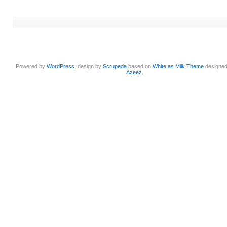
Powered by
WordPress
, design by
Scrupeda
based on
White as Milk Theme
designe
Azeez
.