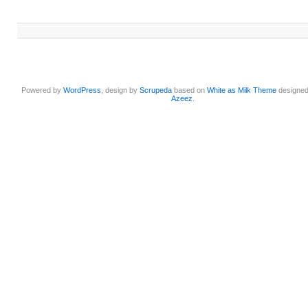
Powered by
WordPress
, design by
Scrupeda
based on
White as Milk Theme
designe
Azeez
.