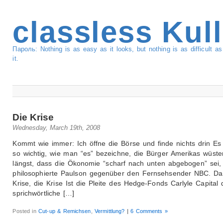
classless Kul
Пароль: Nothing is as easy as it looks, but nothing is as difficult 
it.
Die Krise
Wednesday, March 19th, 2008
Kommt wie immer: Ich öffne die Börse und finde nichts drin Es 
so wichtig, wie man “es” bezeichne, die Bürger Amerikas wüst
längst, dass die Ökonomie “scharf nach unten abgebogen” sei,
philosophierte Paulson gegenüber den Fernsehsender NBC. Das
Krise, die Krise Ist die Pleite des Hedge-Fonds Carlyle Capital 
sprichwörtliche […]
Posted in
Cut-up & Remichsen
,
Vermittlung?
|
6 Comments »