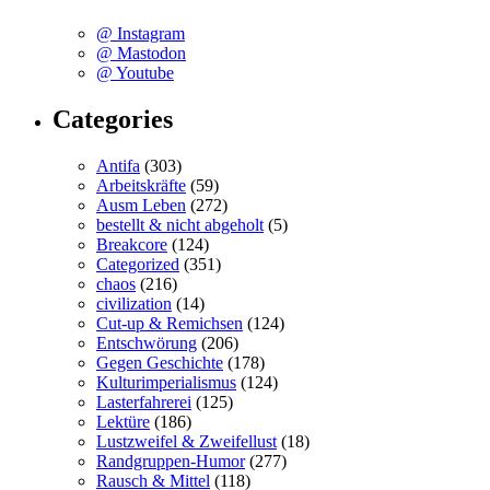
@ Instagram
@ Mastodon
@ Youtube
Categories
Antifa
(303)
Arbeitskräfte
(59)
Ausm Leben
(272)
bestellt & nicht abgeholt
(5)
Breakcore
(124)
Categorized
(351)
chaos
(216)
civilization
(14)
Cut-up & Remichsen
(124)
Entschwörung
(206)
Gegen Geschichte
(178)
Kulturimperialismus
(124)
Lasterfahrerei
(125)
Lektüre
(186)
Lustzweifel & Zweifellust
(18)
Randgruppen-Humor
(277)
Rausch & Mittel
(118)