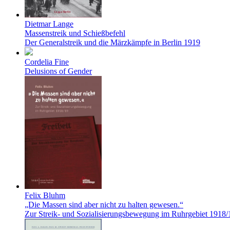
Dietmar Lange
Massenstreik und Schießbefehl
Der Generalstreik und die Märzkämpfe in Berlin 1919
Cordelia Fine
Delusions of Gender
Felix Bluhm
„Die Massen sind aber nicht zu halten gewesen.“
Zur Streik- und Sozialisierungsbewegung im Ruhrgebiet 1918/