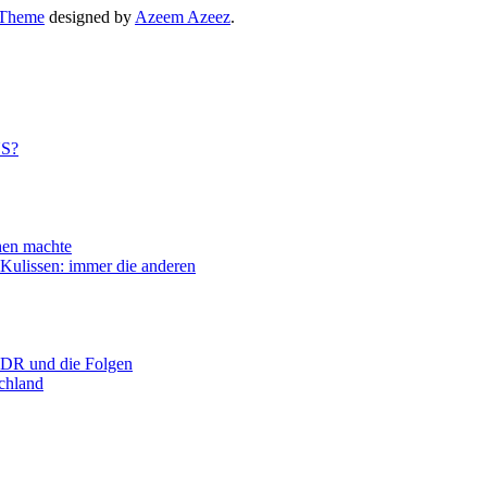
 Theme
designed by
Azeem Azeez
.
US?
n machte
ssen: immer die anderen
R und die Folgen
hland