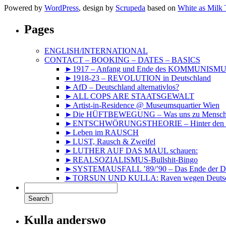
Powered by
WordPress
, design by
Scrupeda
based on
White as Milk
Pages
ENGLISH/INTERNATIONAL
CONTACT – BOOKING – DATES – BASICS
►1917 – Anfang und Ende des KOMMUNISM
►1918-23 – REVOLUTION in Deutschland
►AfD – Deutschland alternativlos?
►ALL COPS ARE STAATSGEWALT
►Artist-in-Residence @ Museumsquartier Wien
►Die HÜFTBEWEGUNG – Was uns zu Mensche
►ENTSCHWÖRUNGSTHEORIE – Hinter den Kuli
►Leben im RAUSCH
►LUST, Rausch & Zweifel
►LUTHER AUF DAS MAUL schauen:
►REALSOZIALISMUS-Bullshit-Bingo
►SYSTEMAUSFALL ’89/’90 – Das Ende der DD
►TORSUN UND KULLA: Raven wegen Deutsc
Kulla anderswo