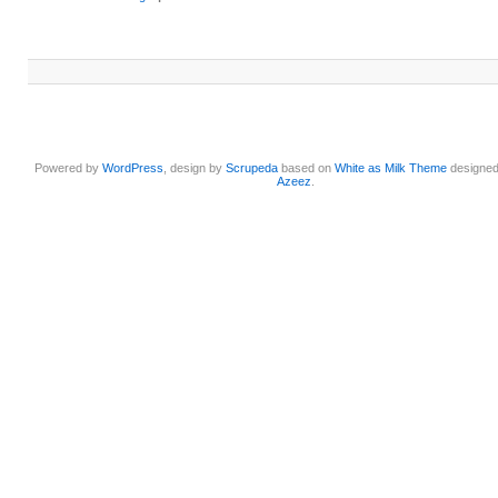
Powered by
WordPress
, design by
Scrupeda
based on
White as Milk Theme
designe
Azeez
.