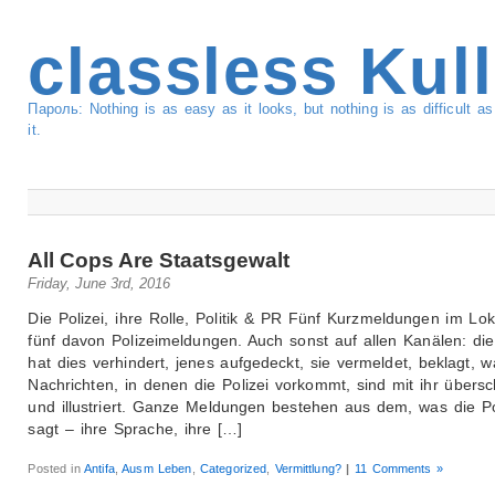
classless Kul
Пароль: Nothing is as easy as it looks, but nothing is as difficult 
it.
All Cops Are Staatsgewalt
Friday, June 3rd, 2016
Die Polizei, ihre Rolle, Politik & PR Fünf Kurzmeldungen im Loka
fünf davon Polizeimeldungen. Auch sonst auf allen Kanälen: die
hat dies verhindert, jenes aufgedeckt, sie vermeldet, beklagt, w
Nachrichten, in denen die Polizei vorkommt, sind mit ihr übers
und illustriert. Ganze Meldungen bestehen aus dem, was die Po
sagt – ihre Sprache, ihre […]
Posted in
Antifa
,
Ausm Leben
,
Categorized
,
Vermittlung?
|
11 Comments »