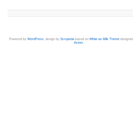
Powered by
WordPress
, design by
Scrupeda
based on
White as Milk Theme
designe
Azeez
.