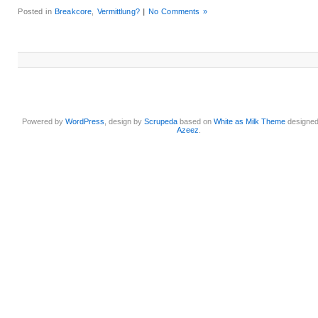
Posted in
Breakcore
,
Vermittlung?
|
No Comments »
Powered by
WordPress
, design by
Scrupeda
based on
White as Milk Theme
designe
Azeez
.