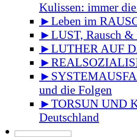
Kulissen: immer die
►Leben im RAUS
►LUST, Rausch & 
►LUTHER AUF DA
►REALSOZIALISMU
►SYSTEMAUSFALL 
und die Folgen
►TORSUN UND KU
Deutschland