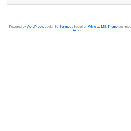
Powered by
WordPress
, design by
Scrupeda
based on
White as Milk Theme
designe
Azeez
.