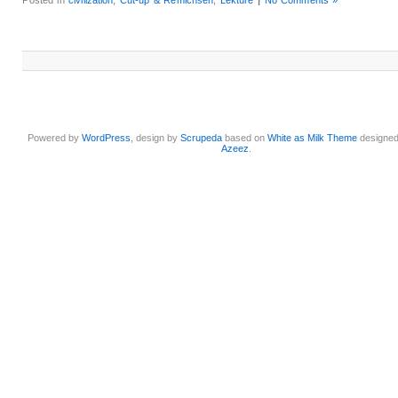
Powered by
WordPress
, design by
Scrupeda
based on
White as Milk Theme
designe
Azeez
.