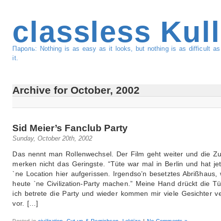
classless Kul
Пароль: Nothing is as easy as it looks, but nothing is as difficult 
it.
Archive for October, 2002
Sid Meier’s Fanclub Party
Sunday, October 20th, 2002
Das nennt man Rollenwechsel. Der Film geht weiter und die Z
merken nicht das Geringste. “Tüte war mal in Berlin und hat jet
`ne Location hier aufgerissen. Irgendso’n besetztes Abrißhaus,
heute `ne Civilization-Party machen.” Meine Hand drückt die Tü
ich betrete die Party und wieder kommen mir viele Gesichter ve
vor. […]
Posted in
civilization
,
Cut-up & Remichsen
,
Lektüre
|
No Comments »