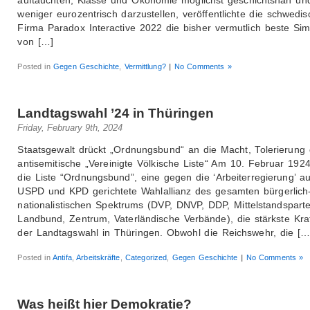
weniger eurozentrisch darzustellen, veröffentlichte die schwedi
Firma Paradox Interactive 2022 die bisher vermutlich beste Sim
von […]
Posted in
Gegen Geschichte
,
Vermittlung?
|
No Comments »
Landtagswahl ’24 in Thüringen
Friday, February 9th, 2024
Staatsgewalt drückt „Ordnungsbund“ an die Macht, Tolerierung
antisemitische „Vereinigte Völkische Liste“ Am 10. Februar 1924
die Liste “Ordnungsbund”, eine gegen die ‘Arbeiterregierung’ a
USPD und KPD gerichtete Wahlallianz des gesamten bürgerlich
nationalistischen Spektrums (DVP, DNVP, DDP, Mittelstandsparte
Landbund, Zentrum, Vaterländische Verbände), die stärkste Kraf
der Landtagswahl in Thüringen. Obwohl die Reichswehr, die […
Posted in
Antifa
,
Arbeitskräfte
,
Categorized
,
Gegen Geschichte
|
No Comments »
Was heißt hier Demokratie?