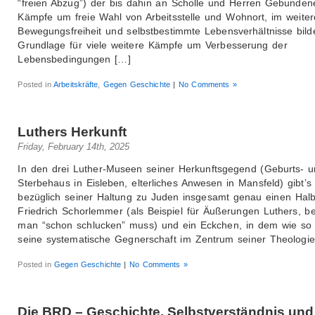
“freien Abzug”) der bis dahin an Scholle und Herren Gebunden
Kämpfe um freie Wahl von Arbeitsstelle und Wohnort, im weite
Bewegungsfreiheit und selbstbestimmte Lebensverhältnisse bild
Grundlage für viele weitere Kämpfe um Verbesserung der
Lebensbedingungen […]
Posted in
Arbeitskräfte
,
Gegen Geschichte
|
No Comments »
Luthers Herkunft
Friday, February 14th, 2025
In den drei Luther-Museen seiner Herkunftsgegend (Geburts- 
Sterbehaus in Eisleben, elterliches Anwesen in Mansfeld) gibt’s
bezüglich seiner Haltung zu Juden insgesamt genau einen Hal
Friedrich Schorlemmer (als Beispiel für Äußerungen Luthers, b
man “schon schlucken” muss) und ein Eckchen, in dem wie so 
seine systematische Gegnerschaft im Zentrum seiner Theologie
Posted in
Gegen Geschichte
|
No Comments »
Die BRD – Geschichte, Selbstverständnis und