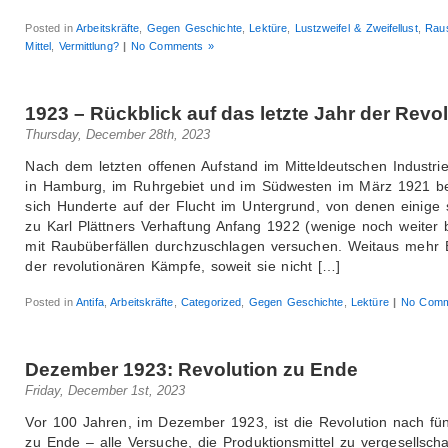
Posted in
Arbeitskräfte
,
Gegen Geschichte
,
Lektüre
,
Lustzweifel & Zweifellust
,
Rau
Mittel
,
Vermittlung?
|
No Comments »
1923 – Rückblick auf das letzte Jahr der Revo
Thursday, December 28th, 2023
Nach dem letzten offenen Aufstand im Mitteldeutschen Industrie
in Hamburg, im Ruhrgebiet und im Südwesten im März 1921 b
sich Hunderte auf der Flucht im Untergrund, von denen einige s
zu Karl Plättners Verhaftung Anfang 1922 (wenige noch weiter 
mit Raubüberfällen durchzuschlagen versuchen. Weitaus mehr B
der revolutionären Kämpfe, soweit sie nicht […]
Posted in
Antifa
,
Arbeitskräfte
,
Categorized
,
Gegen Geschichte
,
Lektüre
|
No Comm
Dezember 1923: Revolution zu Ende
Friday, December 1st, 2023
Vor 100 Jahren, im Dezember 1923, ist die Revolution nach fü
zu Ende – alle Versuche, die Produktionsmittel zu vergesellsch