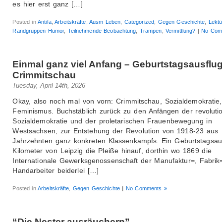
es hier erst ganz […]
Posted in
Antifa
,
Arbeitskräfte
,
Ausm Leben
,
Categorized
,
Gegen Geschichte
,
Lektü
Randgruppen-Humor
,
Teilnehmende Beobachtung
,
Trampen
,
Vermittlung?
|
No Com
Einmal ganz viel Anfang – Geburtstagsausflu
Crimmitschau
Tuesday, April 14th, 2026
Okay, also noch mal von vorn: Crimmitschau, Sozialdemokratie,
Feminismus. Buchstäblich zurück zu den Anfängen der revoluti
Sozialdemokratie und der proletarischen Frauenbewegung in
Westsachsen, zur Entstehung der Revolution von 1918-23 aus
Jahrzehnten ganz konkreten Klassenkampfs. Ein Geburtstagsau
Kilometer von Leipzig die Pleiße hinauf, dorthin wo 1869 die
Internationale Gewerksgenossenschaft der Manufaktur=, Fabrik
Handarbeiter beiderlei […]
Posted in
Arbeitskräfte
,
Gegen Geschichte
|
No Comments »
“Die Nester ausräuchern”