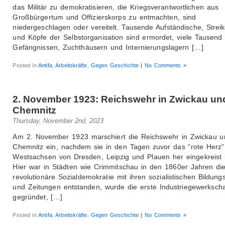
das Militär zu demokratisieren, die Kriegsverantwortlichen aus
Großbürgertum und Offizierskorps zu entmachten, sind
niedergeschlagen oder vereitelt. Tausende Aufständische, Strei
und Köpfe der Selbstorganisation sind ermordet, viele Tausend
Gefängnissen, Zuchthäusern und Internierungslagern […]
Posted in
Antifa
,
Arbeitskräfte
,
Gegen Geschichte
|
No Comments »
2. November 1923: Reichswehr in Zwickau un
Chemnitz
Thursday, November 2nd, 2023
Am 2. November 1923 marschiert die Reichswehr in Zwickau u
Chemnitz ein, nachdem sie in den Tagen zuvor das “rote Herz”
Westsachsen von Dresden, Leipzig und Plauen her eingekreist 
Hier war in Städten wie Crimmitschau in den 1860er Jahren di
revolutionäre Sozialdemokratie mit ihren sozialistischen Bildung
und Zeitungen entstanden, wurde die erste Industriegewerkscha
gegründet, […]
Posted in
Antifa
,
Arbeitskräfte
,
Gegen Geschichte
|
No Comments »