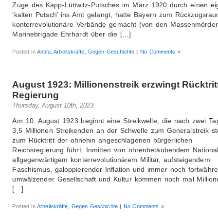
Zuge des Kapp-Lüttwitz-Putsches im März 1920 durch einen e
‘kalten Putsch’ ins Amt gelangt, hatte Bayern zum Rückzugsrau
konterrevolutionäre Verbände gemacht (von den Massenmörder
Marinebrigade Ehrhardt über die […]
Posted in
Antifa
,
Arbeitskräfte
,
Gegen Geschichte
|
No Comments »
August 1923: Millionenstreik erzwingt Rücktrit
Regierung
Thursday, August 10th, 2023
Am 10. August 1923 beginnt eine Streikwelle, die nach zwei Ta
3,5 Millionen Streikenden an der Schwelle zum Generalstreik s
zum Rücktritt der ohnehin angeschlagenen bürgerlichen
Reichsregierung führt. Inmitten von ohrenbetäubendem Nationa
allgegenwärtigem konterrevolutionärem Militär, aufsteigendem
Faschismus, galoppierender Inflation und immer noch fortwähre
umwälzender Gesellschaft und Kultur kommen noch mal Million
[…]
Posted in
Arbeitskräfte
,
Gegen Geschichte
|
No Comments »