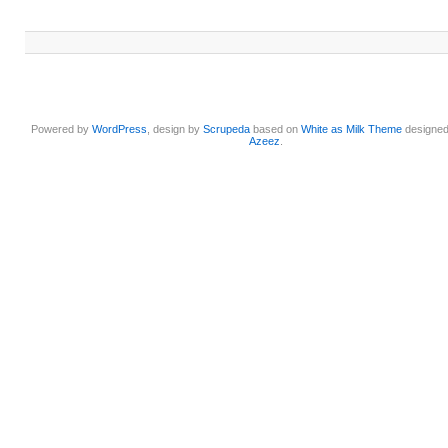
Powered by
WordPress
, design by
Scrupeda
based on
White as Milk Theme
designe
Azeez
.