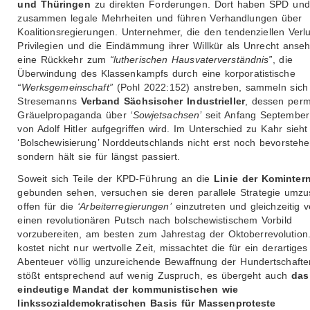
und Thüringen
zu direkten Forderungen. Dort haben SPD un
zusammen legale Mehrheiten und führen Verhandlungen über
Koalitionsregierungen. Unternehmer, die den tendenziellen Verlu
Privilegien und die Eindämmung ihrer Willkür als Unrecht anse
eine Rückkehr zum
“lutherischen Hausvaterverständnis”
, die
Überwindung des Klassenkampfs durch eine korporatistische
“Werksgemeinschaft”
(Pohl 2022:152) anstreben, sammeln sic
Stresemanns
Verband Sächsischer Industrieller
, dessen per
Gräuelpropaganda über
‘Sowjetsachsen’
seit Anfang September
von Adolf Hitler aufgegriffen wird. Im Unterschied zu Kahr sieht
‘Bolschewisierung’ Norddeutschlands nicht erst noch bevorstehe
sondern hält sie für längst passiert.
Soweit sich Teile der KPD-Führung an die
Linie der Kominter
gebunden sehen, versuchen sie deren parallele Strategie umzu
offen für die
‘Arbeiterregierungen’
einzutreten und gleichzeitig v
einen revolutionären Putsch nach bolschewistischem Vorbild
vorzubereiten, am besten zum Jahrestag der Oktoberrevolution
kostet nicht nur wertvolle Zeit, missachtet die für ein derartiges
Abenteuer völlig unzureichende Bewaffnung der Hundertschaft
stößt entsprechend auf wenig Zuspruch, es übergeht auch
das
eindeutige Mandat der kommunistischen wie
linkssozialdemokratischen Basis für Massenproteste