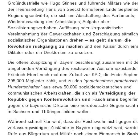
Großindustrielle wie Hugo Stinnes und führende Militärs wie de
der Heeresleitung Hans von Seeckt formulieren Ende Septembe
Regierungsentwürfe, die sich um Abschaffung des Parlaments,
Wiederausweitung des Arbeitstages, Aufgabe aller
Sozialisierungsvorhaben, Auflösung oder korporatistische
Vereinnahmung der Gewerkschaften und Zerschlagung sämtlich
sozialistischer Organisationen drehen –
es geht darum, die
Revolution rückgängig zu machen
und den Kaiser durch ein
Diktator oder ein Direktorium zu ersetzen.
Die offene Zuspitzung in Bayern beschleunigt zusammen mit d
umgehenden Verhängung des reichsweiten Ausnahmezustands 
Friedrich Ebert noch mal den Zulauf zur KPD, die Ende Septe
295.000 Mtglieder zählt, und zu den
‘gemeinsamen proletarisc
Hundertschaften’
aus etwa 50.000 sozialdemokratischen und
kommunistischen Arbeitskräften, die sich als
Verteidigung der
Republik gegen Konterrevolution und Faschismus
begreife
gegen die bayerische Diktatur eine norddeutsche Gegenmacht 
in Sachsen und Thüringen bilden wollen.
Während schnell klar wird, dass die Reichswehr nicht gegen di
verfassungswidrigen Zustände in Bayern eingesetzt wird, werde
Rufe aus Bürgertum und Militär nach einem Einmarsch in
Sach