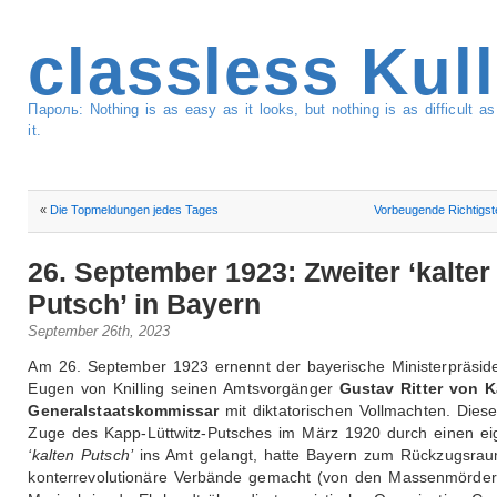
classless Kul
Пароль: Nothing is as easy as it looks, but nothing is as difficult 
it.
«
Die Topmeldungen jedes Tages
Vorbeugende Richtigst
26. September 1923: Zweiter ‘kalter
Putsch’ in Bayern
September 26th, 2023
Am 26. September 1923 ernennt der bayerische Ministerpräsid
Eugen von Knilling seinen Amtsvorgänger
Gustav Ritter von K
Generalstaatskommissar
mit diktatorischen Vollmachten. Dies
Zuge des Kapp-Lüttwitz-Putsches im März 1920 durch einen e
‘kalten Putsch’
ins Amt gelangt, hatte Bayern zum Rückzugsrau
konterrevolutionäre Verbände gemacht (von den Massenmörder