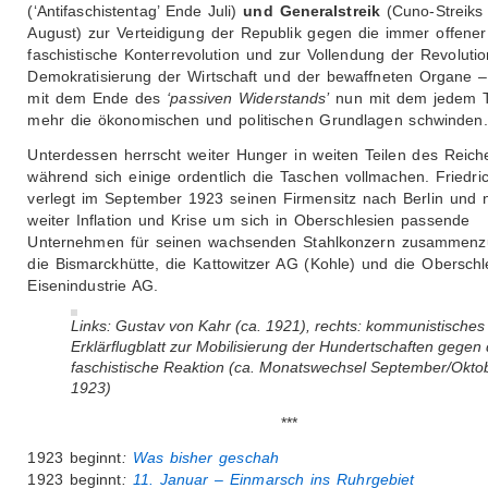
(‘Antifaschistentag’ Ende Juli)
und Generalstreik
(Cuno-Streiks
August) zur Verteidigung der Republik gegen die immer offener
faschistische Konterrevolution und zur Vollendung der Revolutio
Demokratisierung der Wirtschaft und der bewaffneten Organe –
mit dem Ende des
‘passiven Widerstands’
nun mit dem jedem 
mehr die ökonomischen und politischen Grundlagen schwinden.
Unterdessen herrscht weiter Hunger in weiten Teilen des Reich
während sich einige ordentlich die Taschen vollmachen. Friedric
verlegt im September 1923 seinen Firmensitz nach Berlin und n
weiter Inflation und Krise um sich in Oberschlesien passende
Unternehmen für seinen wachsenden Stahlkonzern zusammenz
die Bismarckhütte, die Kattowitzer AG (Kohle) und die Oberschl
Eisenindustrie AG.
Links: Gustav von Kahr (ca. 1921), rechts: kommunistisches
Erklärflugblatt zur Mobilisierung der Hundertschaften gegen 
faschistische Reaktion (ca. Monatswechsel September/Okto
1923)
***
1923 beginnt
:
Was bisher geschah
1923 beginnt
:
11. Januar – Einmarsch ins Ruhrgebiet