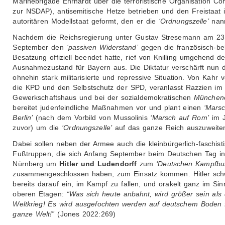
Marinebrigade Ehrhardt über die terroristische Organisation Con
zur NSDAP), antisemitische Hetze betrieben und den Freistaat 
autoritären Modellstaat geformt, den er die
‘Ordnungszelle’
nann
Nachdem die Reichsregierung unter Gustav Stresemann am 23
September den
‘passiven Widerstand’
gegen die französisch-be
Besatzung offiziell beendet hatte, rief von Knilling umgehend d
Ausnahmezustand für Bayern aus. Die Diktatur verschärft nun d
ohnehin stark militarisierte und repressive Situation. Von Kahr v
die KPD und den Selbstschutz der SPD, veranlasst Razzien im
Gewerkschaftshaus und bei der sozialdemokratischen
Münchene
bereitet judenfeindliche Maßnahmen vor und plant einen
‘Marsc
Berlin’
(nach dem Vorbild von Mussolinis
‘Marsch auf Rom’
im J
zuvor) um die
‘Ordnungszelle’
auf das ganze Reich auszuweite
Dabei sollen neben der Armee auch die kleinbürgerlich-faschist
Fußtruppen, die sich Anfang September beim Deutschen Tag in
Nürnberg um
Hitler und Ludendorff
zum
‘Deutschen Kampfbu
zusammengeschlossen haben, zum Einsatz kommen. Hitler schw
bereits darauf ein, im Kampf zu fallen, und orakelt ganz im Sin
oberen Etagen:
“Was sich heute anbahnt, wird größer sein als 
Weltkrieg! Es wird ausgefochten werden auf deutschem Boden f
ganze Welt!”
(Jones 2022:269)