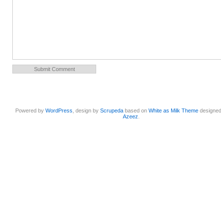
Powered by
WordPress
, design by
Scrupeda
based on
White as Milk Theme
designe
Azeez
.