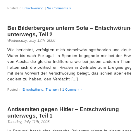
Posted in
Entschwörung
|
No Comments »
Bei Bilderbergers unterm Sofa – Entschwöru
unterwegs, Teil 2
Wednesday, July 12th, 2006
Wie berichtet, verfolgten mich Verschwörungstheorien und deut
Wahn bis nach Portugal. In Spanien begegnete mir bei der Er
von Atocha die gleiche Indifferenz wie bei jedem anderen The
hatten sich die politischen Rivalen in Zeitnähe zum Ereignis ge
mit dem Vorwurf der Verschwörung belegt, das schien aber eh
gedient zu haben, den Verdacht […]
Posted in
Entschwörung
,
Trampen
|
1 Comment »
Antisemiten gegen Hitler – Entschwörung
unterwegs, Teil 1
Tuesday, July 11th, 2006
In Portugal brach eine deutsche Bekannte mitten in einem and