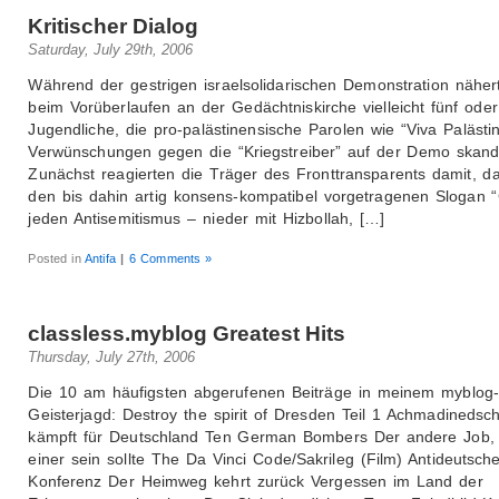
Kritischer Dialog
Saturday, July 29th, 2006
Während der gestrigen israelsolidarischen Demonstration näher
beim Vorüberlaufen an der Gedächtniskirche vielleicht fünf ode
Jugendliche, die pro-palästinensische Parolen wie “Viva Palästi
Verwünschungen gegen die “Kriegstreiber” auf der Demo skandi
Zunächst reagierten die Träger des Fronttransparents damit, d
den bis dahin artig konsens-kompatibel vorgetragenen Slogan 
jeden Antisemitismus – nieder mit Hizbollah, […]
Posted in
Antifa
|
6 Comments »
classless.myblog Greatest Hits
Thursday, July 27th, 2006
Die 10 am häufigsten abgerufenen Beiträge in meinem myblog-
Geisterjagd: Destroy the spirit of Dresden Teil 1 Achmadinedsc
kämpft für Deutschland Ten German Bombers Der andere Job, 
einer sein sollte The Da Vinci Code/Sakrileg (Film) Antideutsch
Konferenz Der Heimweg kehrt zurück Vergessen im Land der