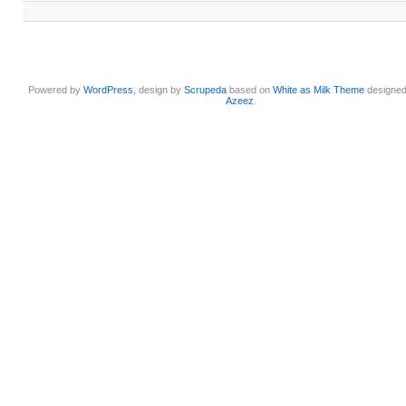
Powered by
WordPress
, design by
Scrupeda
based on
White as Milk Theme
designe
Azeez
.