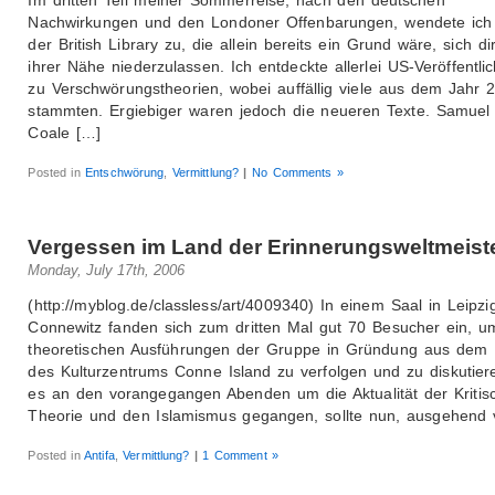
Nachwirkungen und den Londoner Offenbarungen, wendete ich
der British Library zu, die allein bereits ein Grund wäre, sich dir
ihrer Nähe niederzulassen. Ich entdeckte allerlei US-Veröffentl
zu Verschwörungstheorien, wobei auffällig viele aus dem Jahr 
stammten. Ergiebiger waren jedoch die neueren Texte. Samuel
Coale […]
Posted in
Entschwörung
,
Vermittlung?
|
No Comments »
Vergessen im Land der Erinnerungsweltmeist
Monday, July 17th, 2006
(http://myblog.de/classless/art/4009340) In einem Saal in Leipzi
Connewitz fanden sich zum dritten Mal gut 70 Besucher ein, u
theoretischen Ausführungen der Gruppe in Gründung aus dem
des Kulturzentrums Conne Island zu verfolgen und zu diskutier
es an den vorangegangen Abenden um die Aktualität der Kritis
Theorie und den Islamismus gegangen, sollte nun, ausgehend 
Posted in
Antifa
,
Vermittlung?
|
1 Comment »