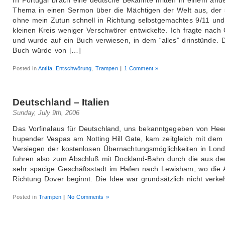
Thema in einen Sermon über die Mächtigen der Welt aus, der 
ohne mein Zutun schnell in Richtung selbstgemachtes 9/11 und
kleinen Kreis weniger Verschwörer entwickelte. Ich fragte nach
und wurde auf ein Buch verwiesen, in dem “alles” drinstünde. 
Buch würde von […]
Posted in
Antifa
,
Entschwörung
,
Trampen
|
1 Comment »
Deutschland – Italien
Sunday, July 9th, 2006
Das Vorfinalaus für Deutschland, uns bekanntgegeben von Hee
hupender Vespas am Notting Hill Gate, kam zeitgleich mit dem
Versiegen der kostenlosen Übernachtungsmöglichkeiten in Lond
fuhren also zum Abschluß mit Dockland-Bahn durch die aus d
sehr spacige Geschäftsstadt im Hafen nach Lewisham, wo die 
Richtung Dover beginnt. Die Idee war grundsätzlich nicht verkeh
Posted in
Trampen
|
No Comments »