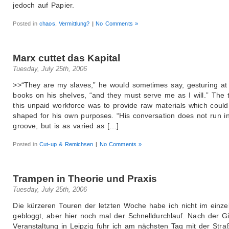
jedoch auf Papier.
Posted in
chaos
,
Vermittlung?
|
No Comments »
Marx cuttet das Kapital
Tuesday, July 25th, 2006
>>“They are my slaves,” he would sometimes say, gesturing at
books on his shelves, “and they must serve me as I will.” The 
this unpaid workforce was to provide raw materials which could
shaped for his own purposes. “His conversation does not run i
groove, but is as varied as […]
Posted in
Cut-up & Remichsen
|
No Comments »
Trampen in Theorie und Praxis
Tuesday, July 25th, 2006
Die kürzeren Touren der letzten Woche habe ich nicht im einze
gebloggt, aber hier noch mal der Schnelldurchlauf. Nach der G
Veranstaltung in Leipzig fuhr ich am nächsten Tag mit der Str