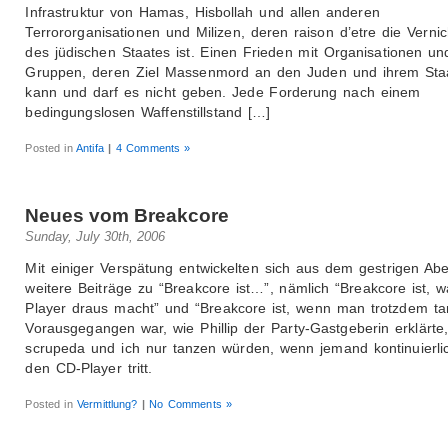
Infrastruktur von Hamas, Hisbollah und allen anderen
Terrororganisationen und Milizen, deren raison d’etre die Verni
des jüdischen Staates ist. Einen Frieden mit Organisationen un
Gruppen, deren Ziel Massenmord an den Juden und ihrem Staat
kann und darf es nicht geben. Jede Forderung nach einem
bedingungslosen Waffenstillstand […]
Posted in
Antifa
|
4 Comments »
Neues vom Breakcore
Sunday, July 30th, 2006
Mit einiger Verspätung entwickelten sich aus dem gestrigen Ab
weitere Beiträge zu “Breakcore ist…”, nämlich “Breakcore ist, 
Player draus macht” und “Breakcore ist, wenn man trotzdem tan
Vorausgegangen war, wie Phillip der Party-Gastgeberin erklärte
scrupeda und ich nur tanzen würden, wenn jemand kontinuierl
den CD-Player tritt.
Posted in
Vermittlung?
|
No Comments »