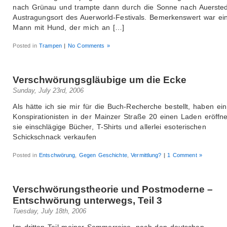
nach Grünau und trampte dann durch die Sonne nach Auerste
Austragungsort des Auerworld-Festivals. Bemerkenswert war ein
Mann mit Hund, der mich an […]
Posted in
Trampen
|
No Comments »
Verschwörungsgläubige um die Ecke
Sunday, July 23rd, 2006
Als hätte ich sie mir für die Buch-Recherche bestellt, haben ei
Konspirationisten in der Mainzer Straße 20 einen Laden eröffne
sie einschlägige Bücher, T-Shirts und allerlei esoterischen
Schickschnack verkaufen
Posted in
Entschwörung
,
Gegen Geschichte
,
Vermittlung?
|
1 Comment »
Verschwörungstheorie und Postmoderne –
Entschwörung unterwegs, Teil 3
Tuesday, July 18th, 2006
Im dritten Teil meiner Sommerreise, nach den deutschen