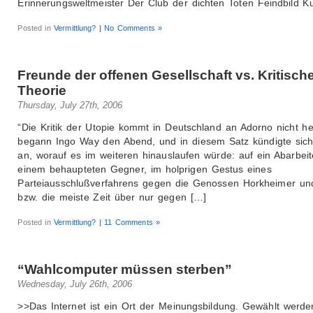
Erinnerungsweltmeister Der Club der dichten Toten Feindbild K
Posted in
Vermittlung?
|
No Comments »
Freunde der offenen Gesellschaft vs. Kritisch
Theorie
Thursday, July 27th, 2006
“Die Kritik der Utopie kommt in Deutschland an Adorno nicht h
begann Ingo Way den Abend, und in diesem Satz kündigte sic
an, worauf es im weiteren hinauslaufen würde: auf ein Abarbei
einem behaupteten Gegner, im holprigen Gestus eines
Parteiausschlußverfahrens gegen die Genossen Horkheimer un
bzw. die meiste Zeit über nur gegen […]
Posted in
Vermittlung?
|
11 Comments »
“Wahlcomputer müssen sterben”
Wednesday, July 26th, 2006
>>Das Internet ist ein Ort der Meinungsbildung. Gewählt werden