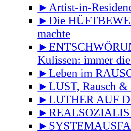
►Artist-in-Reside
►Die HÜFTBEWEGU
machte
►ENTSCHWÖRUNGS
Kulissen: immer die
►Leben im RAUS
►LUST, Rausch & 
►LUTHER AUF DA
►REALSOZIALISMU
►SYSTEMAUSFALL 