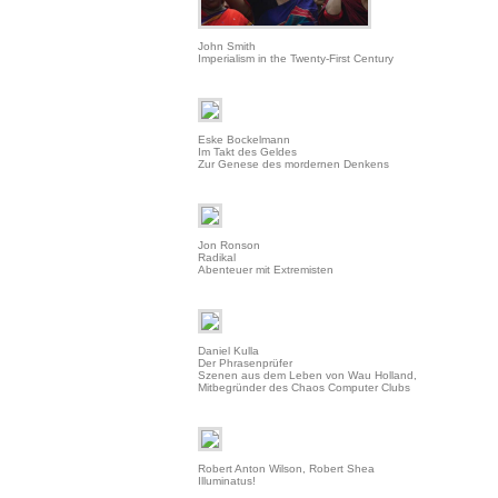
John Smith
Imperialism in the Twenty-First Century
Eske Bockelmann
Im Takt des Geldes
Zur Genese des mordernen Denkens
Jon Ronson
Radikal
Abenteuer mit Extremisten
Daniel Kulla
Der Phrasenprüfer
Szenen aus dem Leben von Wau Holland,
Mitbegründer des Chaos Computer Clubs
Robert Anton Wilson, Robert Shea
Illuminatus!