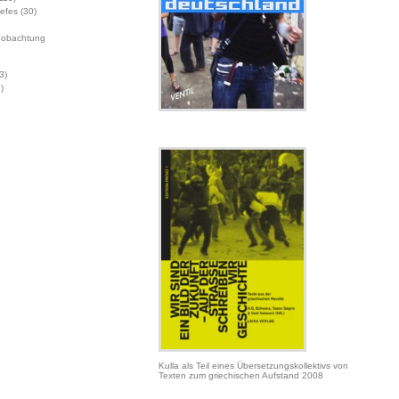
Jefes
(30)
eobachtung
3)
)
Kulla als Teil eines Übersetzungskollektivs von
Texten zum griechischen Aufstand 2008