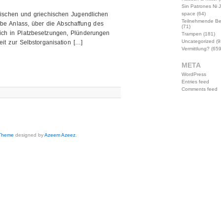
Sin Patrones Ni 
anischen und griechischen Jugendlichen
space
(64)
Teilnehmende B
be Anlass, über die Abschaffung des
(71)
ich in Platzbesetzungen, Plünderungen
Trampen
(181)
Uncategorized
(9
 zur Selbstorganisation […]
Vermittlung?
(659
META
WordPress
Entries feed
Comments feed
 Theme
designed by
Azeem Azeez
.