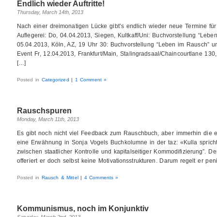
Endlich wieder Auftritte!
Thursday, March 14th, 2013
Nach einer dreimonatigen Lücke gibt’s endlich wieder neue Termine für
Auflegerei: Do, 04.04.2013, Siegen, Kultkaff/Uni: Buchvorstellung “Lebe
05.04.2013, Köln, AZ, 19 Uhr 30: Buchvorstellung “Leben im Rausch” u
Event Fr, 12.04.2013, Frankfurt/Main, Stalingradsaal/Chaincourtlane 13
[…]
Posted in
Categorized
|
1 Comment »
Rauschspuren
Monday, March 11th, 2013
Es gibt noch nicht viel Feedback zum Rauschbuch, aber immerhin die
eine Erwähnung in Sonja Vogels Buchkolumne in der taz: «Kulla spric
zwischen staatlicher Kontrolle und kapitalseitiger Kommodifizierung”. De
offeriert er doch selbst keine Motivationsstrukturen. Darum regelt er pen
Posted in
Rausch & Mittel
|
4 Comments »
Kommunismus, noch im Konjunktiv
Saturday, March 2nd, 2013