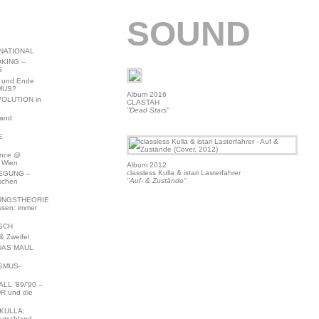
SOUND
NATIONAL
KING –
S
 und Ende
MUS?
Album 2016
VOLUTION in
CLASTAH
"Dead Stars"
land
E
ence @
 Wien
Album 2012
classless Kulla & istari Lasterfahrer
EGUNG –
"Auf- & Zustände"
schen
NGSTHEORIE
ssen: immer
SCH
 Zweifel
DAS MAUL
SMUS-
L ’89/’90 –
R und die
KULLA:
utschland