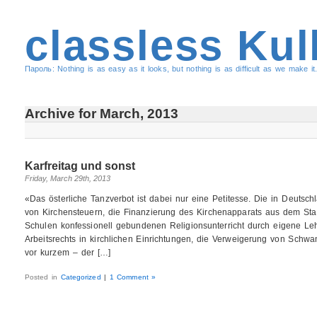
classless Kul
Пароль: Nothing is as easy as it looks, but nothing is as difficult as we make it.
Archive for March, 2013
Karfreitag und sonst
Friday, March 29th, 2013
«Das österliche Tanzverbot ist dabei nur eine Petitesse. Die in Deutsch
von Kirchensteuern, die Finanzierung des Kirchenapparats aus dem Staa
Schulen konfessionell gebundenen Religionsunterricht durch eigene L
Arbeitsrechts in kirchlichen Einrichtungen, die Verweigerung von Schw
vor kurzem – der […]
Posted in
Categorized
|
1 Comment »