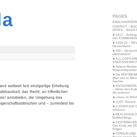
2MWW4N64EB9P
la
PAGES
ENGLISH/INTER
CONTACT – BOO
DATES – BASIC
►1917 – Anfang
des KOMMUNIS
►1918-23 – RE
Deutschland
►AfD – Deutsch
alternativlos?
►ALL COPS AR
STAATSGEWALT
►Artist-in-Resid
Museumsquartier
►Die HÜFTBEW
Was uns zu Men
machte
land weltweit fast einzigartige Erhebung
►ENTSCHWÖRU
– Hinter den Kuli
tshaushalt, das Recht, an öffentlichen
die anderen
ehrer anzubieten, die Umgehung des
►Leben im RAU
►LUST, Rausch &
angerschaftsabbrüchen und – zumindest bis
►LUTHER AUF 
schauen:
►REALSOZIALI
Bullshit-Bingo
►SYSTEMAUSFAL
Das Ende der DD
Folgen
►TORSUN UND 
Raven wegen De