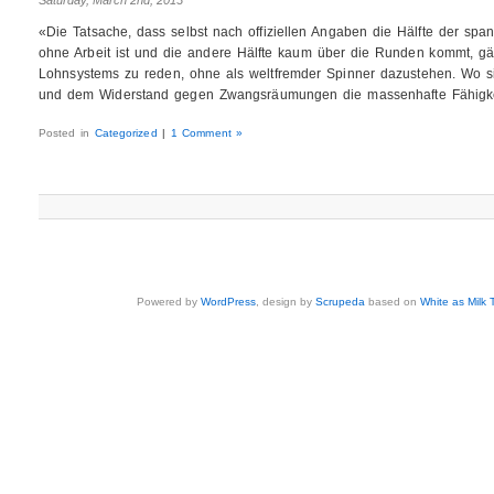
«Die Tatsache, dass selbst nach offiziellen Angaben die Hälfte der sp
ohne Arbeit ist und die andere Hälfte kaum über die Runden kommt, gä
Lohnsystems zu reden, ohne als weltfremder Spinner dazustehen. Wo s
und dem Widerstand gegen Zwangsräumungen die massenhafte Fähigkeit
Posted in
Categorized
|
1 Comment »
Powered by
WordPress
, design by
Scrupeda
based on
White as Milk