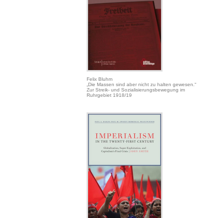
Felix Bluhm
„Die Massen sind aber nicht zu halten gewesen.“
Zur Streik- und Sozialisierungsbewegung im
Ruhrgebiet 1918/19