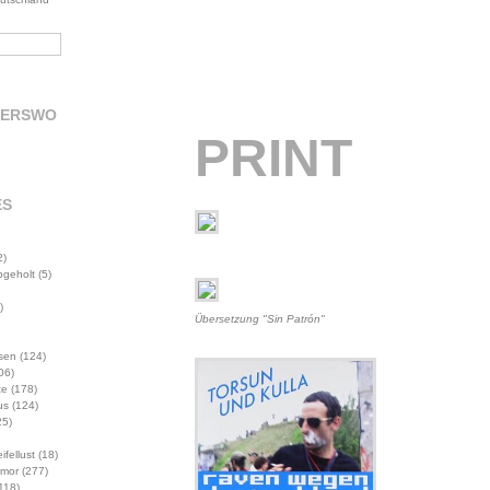
DERSWO
PRINT
ES
2)
abgeholt
(5)
)
Übersetzung "Sin Patrón"
sen
(124)
06)
te
(178)
us
(124)
5)
ifellust
(18)
mor
(277)
118)