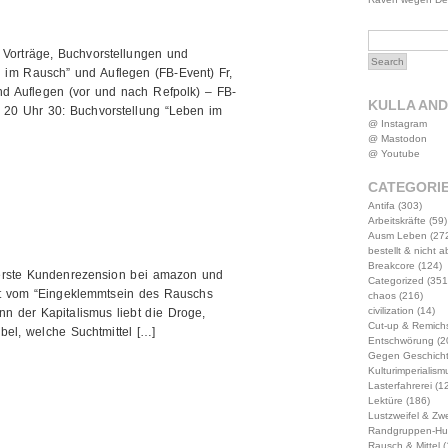
 Vorträge, Buchvorstellungen und
n im Rausch” und Auflegen (FB-Event) Fr,
nd Auflegen (vor und nach Refpolk) – FB-
KULLA AN
0, 20 Uhr 30: Buchvorstellung “Leben im
@ Instagram
@ Mastodon
@ Youtube
CATEGORI
Antifa
(303)
Arbeitskräfte
(59)
Ausm Leben
(27
bestellt & nicht 
Breakcore
(124)
 erste Kundenrezension bei amazon und
Categorized
(351
ht vom “Eingeklemmtsein des Rauschs
chaos
(216)
civilization
(14)
nn der Kapitalismus liebt die Droge,
Cut-up & Remich
ibel, welche Suchtmittel […]
Entschwörung
(2
Gegen Geschich
Kulturimperialism
Lasterfahrerei
(12
Lektüre
(186)
Lustzweifel & Zwe
Randgruppen-Hu
Rausch & Mittel
(