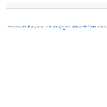
Powered by
WordPress
, design by
Scrupeda
based on
White as Milk Theme
designe
Azeez
.