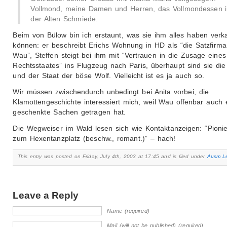
Vollmond, meine Damen und Herren, das Vollmondessen 
der Alten Schmiede.
Beim von Bülow bin ich erstaunt, was sie ihm alles haben verk
können: er beschreibt Erichs Wohnung in HD als “die Satzfirm
Wau”, Steffen steigt bei ihm mit “Vertrauen in die Zusage eines
Rechtsstaates” ins Flugzeug nach Paris, überhaupt sind sie d
und der Staat der böse Wolf. Vielleicht ist es ja auch so.
Wir müssen zwischendurch unbedingt bei Anita vorbei, die
Klamottengeschichte interessiert mich, weil Wau offenbar auch 
geschenkte Sachen getragen hat.
Die Wegweiser im Wald lesen sich wie Kontaktanzeigen: “Pionie
zum Hexentanzplatz (beschw., romant.)” – hach!
This entry was posted on Friday, July 4th, 2003 at 17:45 and is filed under
Ausm L
Leave a Reply
Name (required)
Mail (will not be published) (required)