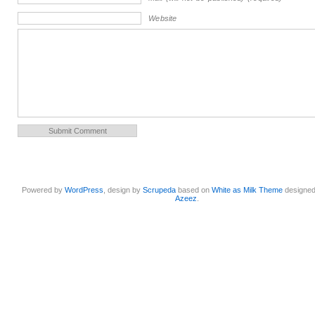
Website
Powered by
WordPress
, design by
Scrupeda
based on
White as Milk Theme
designe
Azeez
.