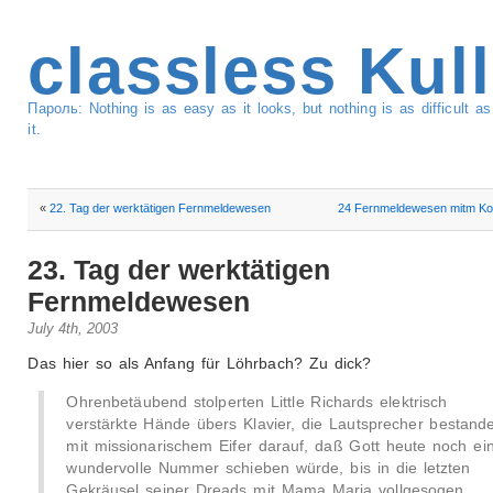
classless Kul
Пароль: Nothing is as easy as it looks, but nothing is as difficult 
it.
«
22. Tag der werktätigen Fernmeldewesen
24 Fernmeldewesen mitm Ko
23. Tag der werktätigen
Fernmeldewesen
July 4th, 2003
Das hier so als Anfang für Löhrbach? Zu dick?
Ohrenbetäubend stolperten Little Richards elektrisch
verstärkte Hände übers Klavier, die Lautsprecher bestand
mit missionarischem Eifer darauf, daß Gott heute noch ei
wundervolle Nummer schieben würde, bis in die letzten
Gekräusel seiner Dreads mit Mama Maria vollgesogen.