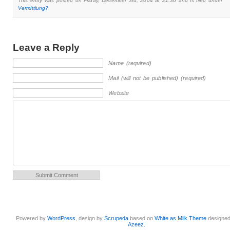
This entry was posted on Friday, December 3rd, 2004 at 21:36 and is filed under
Vermittlung?
Leave a Reply
Name (required)
Mail (will not be published) (required)
Website
Powered by
WordPress
, design by
Scrupeda
based on
White as Milk Theme
designe
Azeez
.